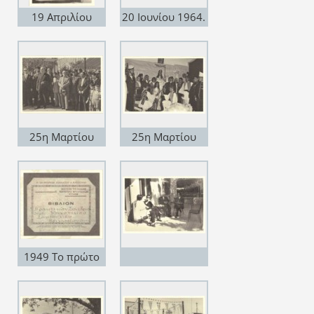
γραμμής
19 Απριλίου
20 Ιουνίου 1964.
1936, Κυριακή
Επίσκεψη του
του Θωμά. Ο
Προέδρου της
Ιερός Ναός
Κοινότητας στο
Αναλήψεως υπό
Δημοτικό
ανέργεση
Σχολείο
25η Μαρτίου
25η Μαρτίου
1958. Τρίτος από
1970
αριστερά ο
πρόεδρος της
κοινότητας Ηλίας
Μαντούβαλος
1954-1961
1949 Το πρώτο
Βιβλιον
Πρκτικών
Συνεδριάσιων