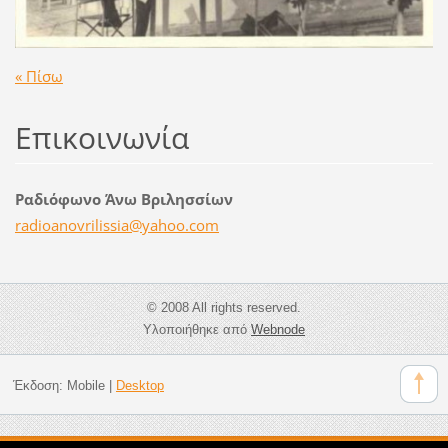
« Πίσω
Επικοινωνία
Ραδιόφωνο Άνω Βριλησσίων
radioano
vrilissi
a@yahoo.
com
© 2008 All rights reserved.
Υλοποιήθηκε από
Webnode
Έκδοση:
Mobile
|
Desktop