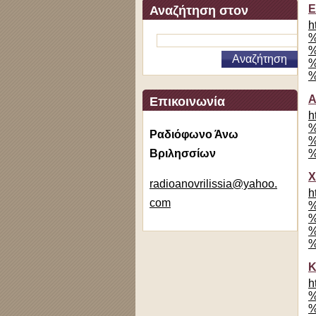
Ε
Αναζήτηση στον
h
ιστότοπο
%
%
%
%
Α
Επικοινωνία
h
%
Ραδιόφωνο Άνω
%
Βριλησσίων
%
Χ
radioano
vrilissi
a@yahoo.
h
com
%
%
%
%
Κ
h
%
%