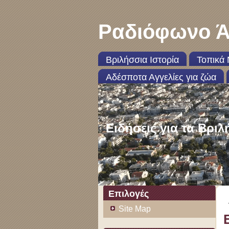
Ραδιόφωνο Ά
Βριλήσσια Ιστορία
Τοπικά 
Αδέσποτα Αγγελίες για ζώα
Ειδήσεις για τα Βριλ
Επιλογές
Site Map