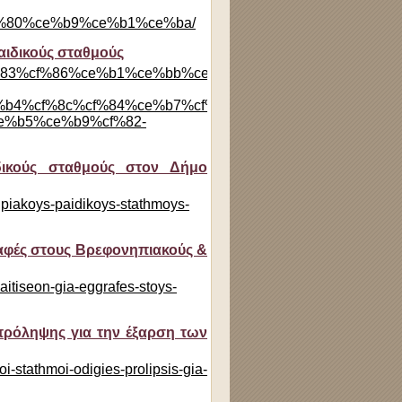
%80%ce%b9%ce%b1%ce%ba/
αιδικούς σταθμούς
b1%cf%83%cf%86%ce%b1%ce%bb%ce%af%cf%83%cf%84%ce%b
b4%cf%8c%cf%84%ce%b7%cf%83%ce%b7-
e%b5%ce%b9%cf%82-
δικούς σταθμούς στον Δήμο
nipiakoys-paidikoys-stathmoys-
αφές στους Βρεφονηπιακούς &
-aitiseon-gia-eggrafes-stoys-
 πρόληψης για την έξαρση των
oi-stathmoi-odigies-prolipsis-gia-