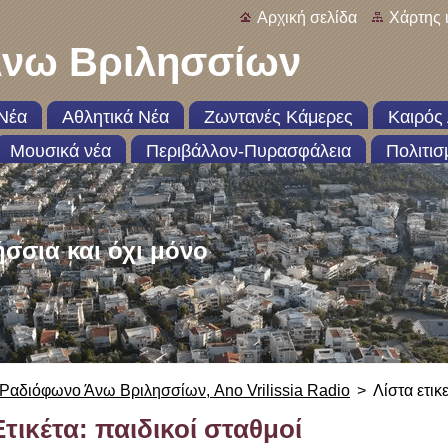
Αρχική σελίδα
Χάρτης 
νω Βριλησσίων
Νέα
Αθλητικά Νέα
Ζωντανές Κάμερες
Καιρός 
Μουσικά νέα
Περιβάλλον-Πυρασφάλεια
Πολιτισ
ήσσια και όχι μόνο
Ραδιόφωνο Άνω Βριλησσίων, Ano Vrilissia Radio
>
Λίστα ετικ
Ετικέτα: παιδικοί σταθμοί