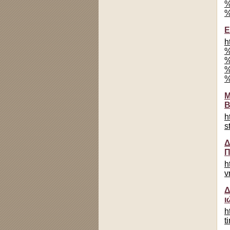
%
%
Ε
h
%
%
%
%
Μ
Β
h
s
Δ
Π
h
v
Δ
ι
h
t