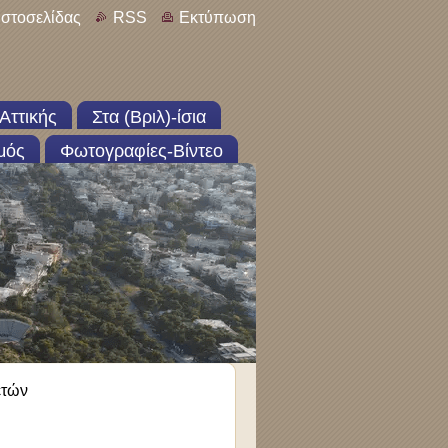
ιστοσελίδας
RSS
Εκτύπωση
Αττικής
Στα (Βριλ)-ίσια
μός
Φωτογραφίες-Βίντεο
ετών