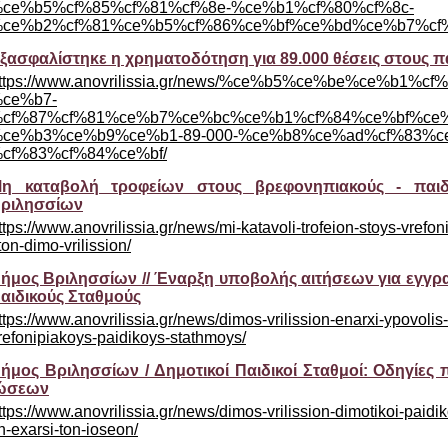
ce%b5%cf%85%cf%81%cf%8e-%ce%b1%cf%80%cf%8c-
ce%b2%cf%81%ce%b5%cf%86%ce%bf%ce%bd%ce%b7%cf
ξασφαλίστηκε η χρηματοδότηση για 89.000 θέσεις στους π
ttps://www.anovrilissia.gr/news/%ce%b5%ce%be%ce%
ce%b7-
cf%87%cf%81%ce%b7%ce%bc%ce%b1%cf%84%ce%bf%ce%
ce%b3%ce%b9%ce%b1-89-000-%ce%b8%ce%ad%cf%83%c
cf%83%cf%84%ce%bf/
η καταβολή τροφείων στους βρεφονηπιακούς - παι
ριλησσίων
ttps://www.anovrilissia.gr/news/mi-katavoli-trofeion-stoys-vrefo
ton-dimo-vrilission/
ήμος Βριλησσίων // Έναρξη υποβολής αιτήσεων για εγγρ
αιδικούς Σταθμούς
ttps://www.anovrilissia.gr/news/dimos-vrilission-enarxi-ypovolis
refonipiakoys-paidikoys-stathmoys/
ήμος Βριλησσίων / Δημοτικοί Παιδικοί Σταθμοί: Οδηγίες
ώσεων
ttps://www.anovrilissia.gr/news/dimos-vrilission-dimotikoi-paidik
in-exarsi-ton-ioseon/