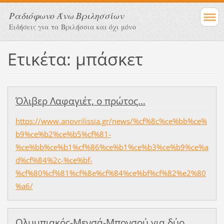
Ραδιόφωνο Άνω Βριλησσίων
Ειδήσεις για τα Βριλήσσια και όχι μόνο
Ετικέτα: μπάσκετ
Όλιβερ Λαφαγιέτ, ο πρώτος…
https://www.anovrilissia.gr/news/%cf%8c%ce%bb%ce%
b9%ce%b2%ce%b5%cf%81-
%ce%bb%ce%b1%cf%86%ce%b1%ce%b3%ce%b9%ce%a
d%cf%84%2c-%ce%bf-
%cf%80%cf%81%cf%8e%cf%84%ce%bf%cf%82%e2%80
%a6/
Ολυμπιακός-Μενσά-Μπονσού για δύο