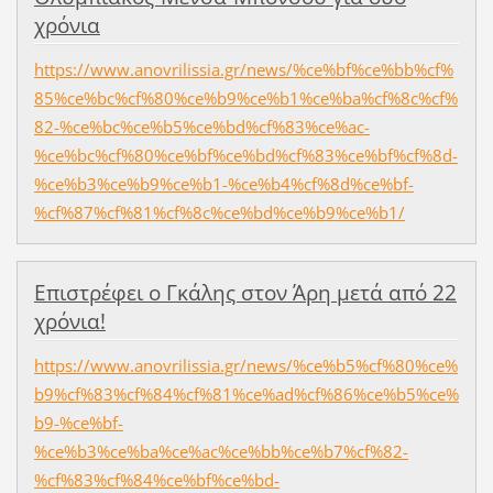
χρόνια
https://www.anovrilissia.gr/news/%ce%bf%ce%bb%cf%
85%ce%bc%cf%80%ce%b9%ce%b1%ce%ba%cf%8c%cf%
82-%ce%bc%ce%b5%ce%bd%cf%83%ce%ac-
%ce%bc%cf%80%ce%bf%ce%bd%cf%83%ce%bf%cf%8d-
%ce%b3%ce%b9%ce%b1-%ce%b4%cf%8d%ce%bf-
%cf%87%cf%81%cf%8c%ce%bd%ce%b9%ce%b1/
Επιστρέφει ο Γκάλης στον Άρη μετά από 22
χρόνια!
https://www.anovrilissia.gr/news/%ce%b5%cf%80%ce%
b9%cf%83%cf%84%cf%81%ce%ad%cf%86%ce%b5%ce%
b9-%ce%bf-
%ce%b3%ce%ba%ce%ac%ce%bb%ce%b7%cf%82-
%cf%83%cf%84%ce%bf%ce%bd-