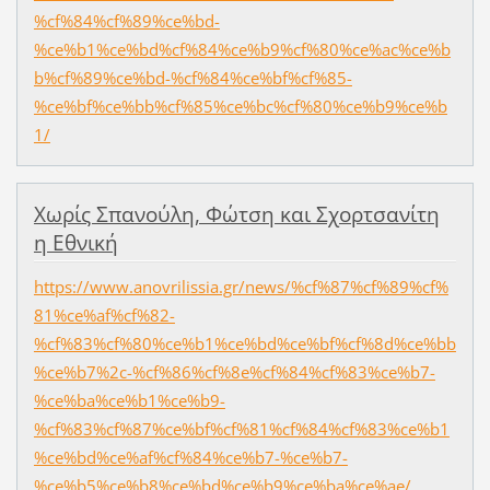
%cf%84%cf%89%ce%bd-
%ce%b1%ce%bd%cf%84%ce%b9%cf%80%ce%ac%ce%b
b%cf%89%ce%bd-%cf%84%ce%bf%cf%85-
%ce%bf%ce%bb%cf%85%ce%bc%cf%80%ce%b9%ce%b
1/
Χωρίς Σπανούλη, Φώτση και Σχορτσανίτη
η Εθνική
https://www.anovrilissia.gr/news/%cf%87%cf%89%cf%
81%ce%af%cf%82-
%cf%83%cf%80%ce%b1%ce%bd%ce%bf%cf%8d%ce%bb
%ce%b7%2c-%cf%86%cf%8e%cf%84%cf%83%ce%b7-
%ce%ba%ce%b1%ce%b9-
%cf%83%cf%87%ce%bf%cf%81%cf%84%cf%83%ce%b1
%ce%bd%ce%af%cf%84%ce%b7-%ce%b7-
%ce%b5%ce%b8%ce%bd%ce%b9%ce%ba%ce%ae/