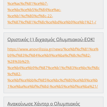
%ce%ac%cf%81%ce%b7-
%ce%bc%ce%b5%cf%84%ce%ac-
%ce%b1%cf%80%cf%8c-22-
%cf%87%cf%81%cf%8c%ce%bd%ce%b9%ce%b1%21-/
Οριστικός (;) διχασμός Ολυμπιακού-ΕΟΚ!
https://www.anovrilissia.gr/news/%ce%bf%cf%81%ce%
b9%cf%83%cf%84%ce%b9%ce%ba%cf%8c%cf%82-
%28%3b%29-
%ce%b4%ce%b9%cf%87%ce%b1%cf%83%ce%bc%cf%8c
%cf%82-
%ce%bf%ce%bb%cf%85%ce%bc%cf%80%ce%b9%ce%b
1%ce%ba%ce%bf%cf%8d-%ce%b5%ce%bf%ce%ba%21/
Ανακοίνωσε Χάντερ ο Ολυμπιακός