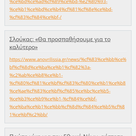
%ce%bd%ce%ad%cf%89%ce%bd-%e2%80%93-
%ce%b1%ce%bd%ce%b4%cf%81%cf%8e%ce%bd-
%cf%83%cf%84%ce%bf-/
Σλούκας: «Θα προσπαθήσουμε για το
καλύτερο»
https://www.anovrilissia.gr/news/%cf%83%ce%bb%ce%
bf%cf%8d%ce%ba%ce%b1%cf%82%3a-
%c2%ab%ce%b8%ce%b1-
%cf%80%cf%81%ce%bf%cf%83%cf%80%ce%b1%ce%b8
%ce%ae%cf%83%ce%bf%cf%85%ce%bc%ce%b5-
%ce%b3%ce%b9%ce%b1-%cf%84%ce%bf-
%ce%ba%ce%b1%ce%bb%cf%8d%cf%84%ce%b5%cf%8
1%ce%bf%c2%bb/