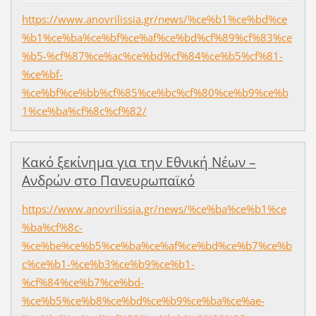
https://www.anovrilissia.gr/news/%ce%b1%ce%bd%ce
%b1%ce%ba%ce%bf%ce%af%ce%bd%cf%89%cf%83%ce
%b5-%cf%87%ce%ac%ce%bd%cf%84%ce%b5%cf%81-
%ce%bf-
%ce%bf%ce%bb%cf%85%ce%bc%cf%80%ce%b9%ce%b
1%ce%ba%cf%8c%cf%82/
Κακό ξεκίνημα για την Εθνική Νέων –
Ανδρών στο Πανευρωπαϊκό
https://www.anovrilissia.gr/news/%ce%ba%ce%b1%ce
%ba%cf%8c-
%ce%be%ce%b5%ce%ba%ce%af%ce%bd%ce%b7%ce%b
c%ce%b1-%ce%b3%ce%b9%ce%b1-
%cf%84%ce%b7%ce%bd-
%ce%b5%ce%b8%ce%bd%ce%b9%ce%ba%ce%ae-