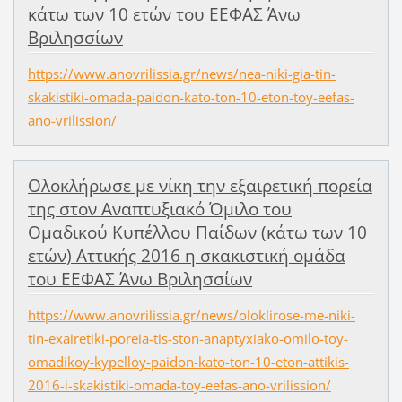
κάτω των 10 ετών του ΕΕΦΑΣ Άνω
Βριλησσίων
https://www.anovrilissia.gr/news/nea-niki-gia-tin-
skakistiki-omada-paidon-kato-ton-10-eton-toy-eefas-
ano-vrilission/
Ολοκλήρωσε με νίκη την εξαιρετική πορεία
της στον Αναπτυξιακό Όμιλο του
Ομαδικού Κυπέλλου Παίδων (κάτω των 10
ετών) Αττικής 2016 η σκακιστική ομάδα
του ΕΕΦΑΣ Άνω Βριλησσίων
https://www.anovrilissia.gr/news/oloklirose-me-niki-
tin-exairetiki-poreia-tis-ston-anaptyxiako-omilo-toy-
omadikoy-kypelloy-paidon-kato-ton-10-eton-attikis-
2016-i-skakistiki-omada-toy-eefas-ano-vrilission/