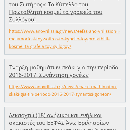
του Σωτήρος»: Το Κύπελλο του
Πρωταθλητή κοσμεί τα γραφεία του
Συλλόγου!
https://www.anovrilissia.gr/news/eefas-ano-vrilission-i-
metamorfosi-toy-sotiros-to-kypello-toy-protathliti-
kosmei-ta-grafeia-toy-syllogoy/
Έναρξη μαθημάτων σκάκι για την περίοδο
2016-2017, Συνάντηση γονέων
https://www.anovrilissia.gr/news/enarxi-mathimaton-
skaki-gia-tin-periodo-2016-2017-synantisi-goneon/
Δεκαοχτώ (18) ανήλικοι και ενήλικοι
σκακιστές του ΕΕΦΑΣ Άνω Βριλησσίων