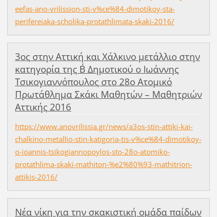
eefas-ano-vrilission-sti-v%ce%84-dimotikoy-sta-
perifereiaka-scholika-protathlimata-skaki-2016/
3ος στην Αττική και Χάλκινο μετάλλιο στην
κατηγορία της Β΄ Δημοτικού ο Ιωάννης
Τσικογιαννόπουλος στο 28ο Ατομικό
Πρωτάθλημα Σκάκι Μαθητών – Μαθητριών
Αττικής 2016
https://www.anovrilissia.gr/news/a3os-stin-attiki-kai-
chalkino-metallio-stin-katigoria-tis-v%ce%84-dimotikoy-
o-ioannis-tsikogiannopoylos-sto-28o-atomiko-
protathlima-skaki-mathiton-%e2%80%93-mathitrion-
attikis-2016/
Νέα νίκη για την σκακιστική ομάδα παίδων