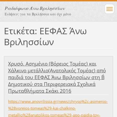
Ραδιόφωνο Άνω Βριλησσίων
Ειδήσεις για τα Βριλήσσια και όχι μόνο
Ετικέτα: ΕΕΦΑΣ Άνω
Βριλησσίων
Χρυσό, Ασημένιο (Βόρειος Τομέας) και
Χάλκινο μετάλλιο(Ανατολικός Τομέας) από
παιδιά του ΕΕΦΑΣ Άνω Βριλησσίων στη Β΄
Δημοτικού στα Περιφερειακά Σχολικά
Πρωταθλήματα Σκάκι 2016
https://www.anovrilissia.gr/news/chryso%2c-asimenio-
%28voreios-tomeas%29-kai-chalkino-
metallio%28anatolikos-tomeas%29-apo-paidia-toy-