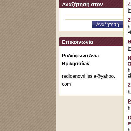
Z
Αναζήτηση στον
h
ιστότοπο
Z
h
v
Επικοινωνία
Ν
h
Ραδιόφωνο Άνω
Ν
π
Βριλησσίων
h
c
radioano
vrilissi
a@yahoo.
com
Z
h
P
h
Ο
κ
h