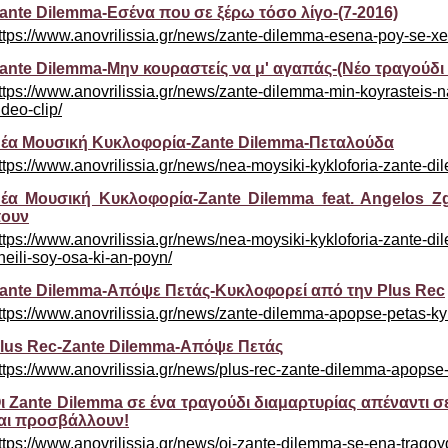
ante Dilemma-Εσένα που σε ξέρω τόσο λίγο-(7-2016)
ttps://www.anovrilissia.gr/news/zante-dilemma-esena-poy-se-xe
ante Dilemma-Μην κουραστείς να μ' αγαπάς-(Νέο τραγούδι κ
ttps://www.anovrilissia.gr/news/zante-dilemma-min-koyrasteis-
ideo-clip/
έα Μουσική Κυκλοφορία-Zante Dilemma-Πεταλούδα
ttps://www.anovrilissia.gr/news/nea-moysiki-kykloforia-zante-d
έα Μουσική Κυκλοφορία-Zante Dilemma feat. Angelos Zg
ουν
ttps://www.anovrilissia.gr/news/nea-moysiki-kykloforia-zante-d
heili-soy-osa-ki-an-poyn/
ante Dilemma-Απόψε Πετάς-Κυκλοφορεί από την Plus Rec
ttps://www.anovrilissia.gr/news/zante-dilemma-apopse-petas-kykl
lus Rec-Zante Dilemma-Απόψε Πετάς
ttps://www.anovrilissia.gr/news/plus-rec-zante-dilemma-apopse
ι Zante Dilemma σε ένα τραγούδι διαμαρτυρίας απέναντι 
αι προσβάλλουν!
ttps://www.anovrilissia.gr/news/oi-zante-dilemma-se-ena-tragoy