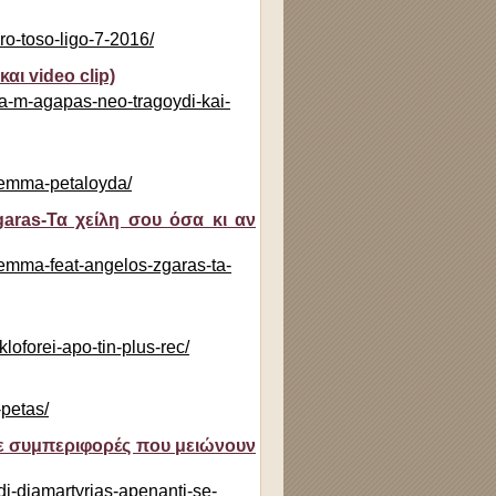
ro-toso-ligo-7-2016/
αι video clip)
na-m-agapas-neo-tragoydi-kai-
ilemma-petaloyda/
aras-Τα χείλη σου όσα κι αν
ilemma-feat-angelos-zgaras-ta-
oforei-apo-tin-plus-rec/
-petas/
σε συμπεριφορές που μειώνουν
di-diamartyrias-apenanti-se-