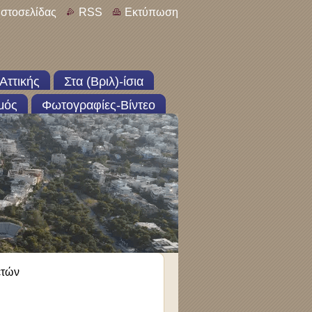
ιστοσελίδας
RSS
Εκτύπωση
Αττικής
Στα (Βριλ)-ίσια
μός
Φωτογραφίες-Βίντεο
ετών