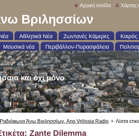
Αρχική σελίδα
Χάρτης 
νω Βριλησσίων
Νέα
Αθλητικά Νέα
Ζωντανές Κάμερες
Καιρός 
Μουσικά νέα
Περιβάλλον-Πυρασφάλεια
Πολιτισ
ήσσια και όχι μόνο
Ραδιόφωνο Άνω Βριλησσίων, Ano Vrilissia Radio
>
Λίστα ετικ
Ετικέτα: Zante Dilemma