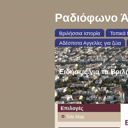
Ραδιόφωνο Ά
Βριλήσσια Ιστορία
Τοπικά 
Αδέσποτα Αγγελίες για ζώα
Ειδήσεις για τα Βριλ
Επιλογές
Site Map