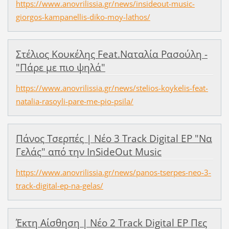
https://www.anovrilissia.gr/news/insideout-music-
giorgos-kampanellis-diko-moy-lathos/
Στέλιος Κουκέλης Feat.Ναταλία Ρασούλη -
"Πάρε με πιο ψηλά"
https://www.anovrilissia.gr/news/stelios-koykelis-feat-
natalia-rasoyli-pare-me-pio-psila/
Πάνος Τσερπές | Νέο 3 Track Digital EP "Να
Γελάς" από την InSideOut Music
https://www.anovrilissia.gr/news/panos-tserpes-neo-3-
track-digital-ep-na-gelas/
Έκτη Αίσθηση | Νέο 2 Track Digital EP Πες