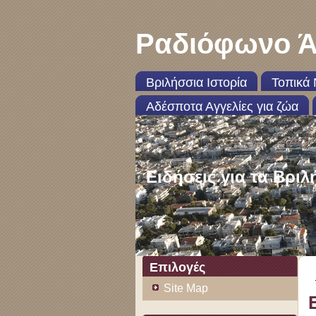
Ραδιόφωνο Ά
Βριλήσσια Ιστορία
Τοπικά 
Αδέσποτα Αγγελίες για ζώα
Ειδήσεις για τα Βριλ
Επιλογές
Site Map