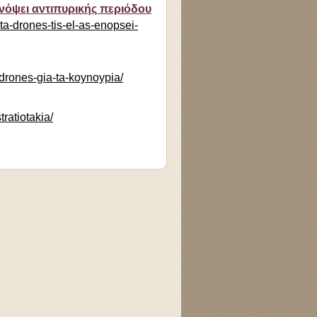
ενόψει αντιπυρικής περιόδου
ta-drones-tis-el-as-enopsei-
-drones-gia-ta-koynoypia/
tratiotakia/