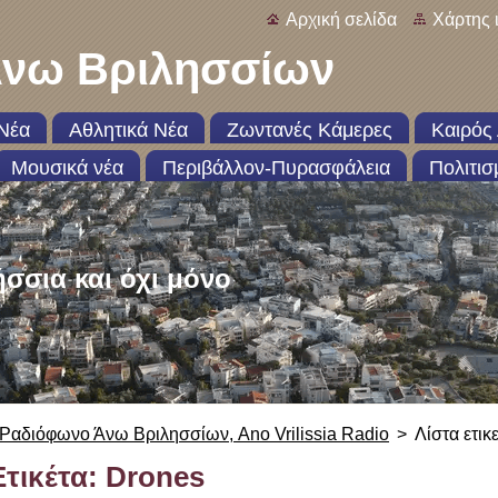
Αρχική σελίδα
Χάρτης 
νω Βριλησσίων
Νέα
Αθλητικά Νέα
Ζωντανές Κάμερες
Καιρός 
Μουσικά νέα
Περιβάλλον-Πυρασφάλεια
Πολιτισ
ήσσια και όχι μόνο
Ραδιόφωνο Άνω Βριλησσίων, Ano Vrilissia Radio
>
Λίστα ετικ
Ετικέτα: Drones