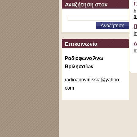
Γ
Αναζήτηση στον
h
ιστότοπο
a
Π
h
Επικοινωνία
Δ
h
Ραδιόφωνο Άνω
Βριλησσίων
radioano
vrilissi
a@yahoo.
com