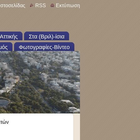
ιστοσελίδας
RSS
Εκτύπωση
Αττικής
Στα (Βριλ)-ίσια
μός
Φωτογραφίες-Βίντεο
ετών