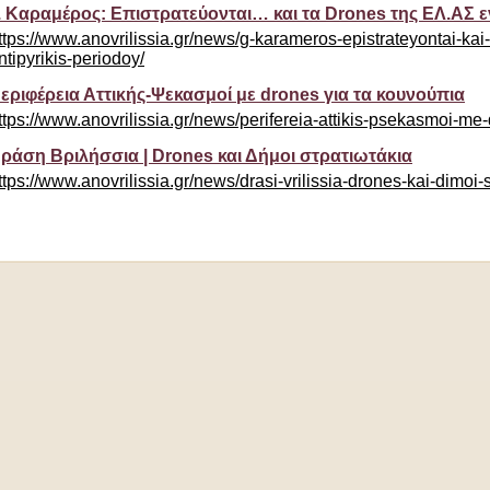
. Καραμέρος: Επιστρατεύονται… και τα Drones της ΕΛ.ΑΣ 
ttps://www.anovrilissia.gr/news/g-karameros-epistrateyontai-kai-
ntipyrikis-periodoy/
εριφέρεια Αττικής-Ψεκασμοί με drones για τα κουνούπια
ttps://www.anovrilissia.gr/news/perifereia-attikis-psekasmoi-me
ράση Βριλήσσια | Drones και Δήμοι στρατιωτάκια
ttps://www.anovrilissia.gr/news/drasi-vrilissia-drones-kai-dimoi-s