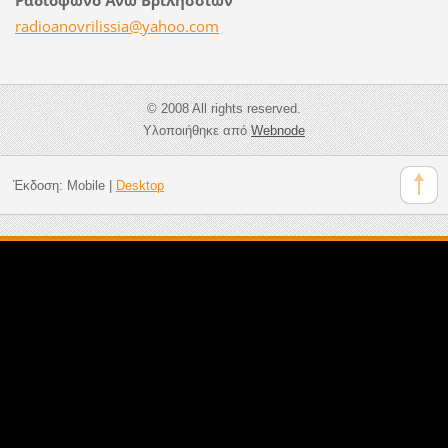
radioano
vrilissi
a@yahoo.
com
© 2008 All rights reserved.
Υλοποιήθηκε από
Webnode
Έκδοση:
Mobile
|
Desktop