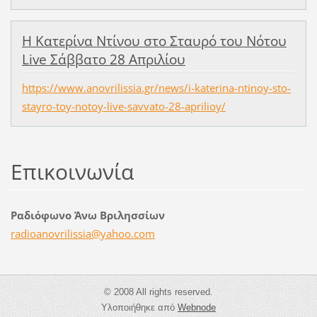
Η Κατερίνα Ντίνου στο Σταυρό του Νότου
Live Σάββατο 28 Απριλίου
https://www.anovrilissia.gr/news/i-katerina-ntinoy-sto-
stayro-toy-notoy-live-savvato-28-aprilioy/
Επικοινωνία
Ραδιόφωνο Άνω Βριλησσίων
radioano
vrilissi
a@yahoo.
com
© 2008 All rights reserved.
Υλοποιήθηκε από
Webnode