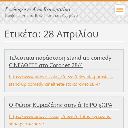
Ραδιόφωνο Άνω Βριλησσίων
Ειδήσεις για τα Βριλήσσια και όχι μόνο
Ετικέτα: 28 Απριλίου
Τελευταία παράσταση stand up comedy
CINEΛΘΕΤΕ στο Coronet 28/4
https://www.anovrilissia.gr/news/teleytaia-parastasi-
stand-up-comedy-cinelthete-sto-coronet-28-4/
Ο Φώτος Κυριαζάτης στην άΠΕΙΡΟ χΩΡΑ
https://www.anovrilissia.gr/news/o-fotos-kyriazatis-
stin-apeiro-chora/