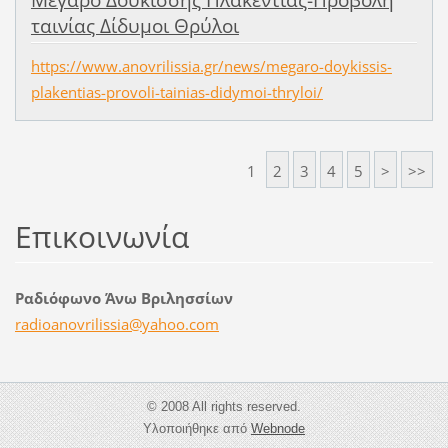
Μεγαρο Δουκίσσης Πλακεντίας-Προβολή
ταινίας Δίδυμοι Θρύλοι
https://www.anovrilissia.gr/news/megaro-doykissis-
plakentias-provoli-tainias-didymoi-thryloi/
1
2
3
4
5
>
>>
Επικοινωνία
Ραδιόφωνο Άνω Βριλησσίων
radioano
vrilissi
a@yahoo.
com
© 2008 All rights reserved.
Υλοποιήθηκε από
Webnode