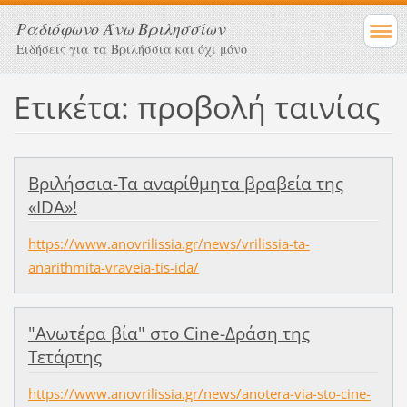
Ραδιόφωνο Άνω Βριλησσίων
Ειδήσεις για τα Βριλήσσια και όχι μόνο
Ετικέτα: προβολή ταινίας
Βριλήσσια-Τα αναρίθμητα βραβεία της
«IDA»!
https://www.anovrilissia.gr/news/vrilissia-ta-
anarithmita-vraveia-tis-ida/
"Ανωτέρα βία" στο Cine-Δράση της
Τετάρτης
https://www.anovrilissia.gr/news/anotera-via-sto-cine-