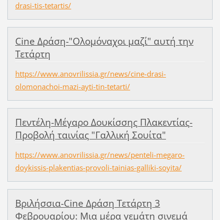
drasi-tis-tetartis/
Cine Δράση-"Ολομόναχοι μαζί" αυτή την
Τετάρτη
https://www.anovrilissia.gr/news/cine-drasi-
olomonachoi-mazi-ayti-tin-tetarti/
Πεντέλη-Μέγαρο Δουκίσσης Πλακεντίας-
Προβολή ταινίας "Γαλλική Σουίτα"
https://www.anovrilissia.gr/news/penteli-megaro-
doykissis-plakentias-provoli-tainias-galliki-soyita/
Βριλήσσια-Cine Δράση Τετάρτη 3
Φεβρουαρίου: Μια μέρα γεμάτη σινεμά