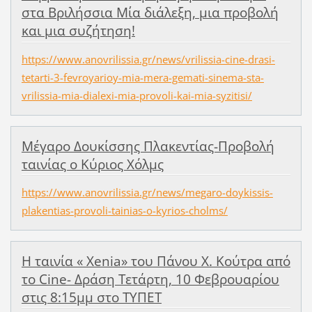
στα Βριλήσσια Μία διάλεξη, μια προβολή
και μια συζήτηση!
https://www.anovrilissia.gr/news/vrilissia-cine-drasi-
tetarti-3-fevroyarioy-mia-mera-gemati-sinema-sta-
vrilissia-mia-dialexi-mia-provoli-kai-mia-syzitisi/
Μέγαρο Δουκίσσης Πλακεντίας-Προβολή
ταινίας ο Κύριος Χόλμς
https://www.anovrilissia.gr/news/megaro-doykissis-
plakentias-provoli-tainias-o-kyrios-cholms/
Η ταινία « Χenia» του Πάνου Χ. Κούτρα από
το Cine- Δράση Τετάρτη, 10 Φεβρουαρίου
στις 8:15μμ στο ΤΥΠΕΤ