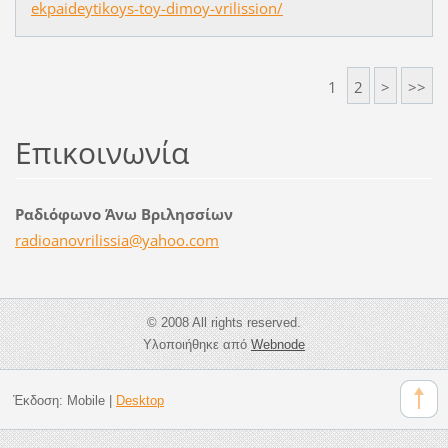
ekpaideytikoys-toy-dimoy-vrilission/
1
2
>
>>
Επικοινωνία
Ραδιόφωνο Άνω Βριλησσίων
radioano
vrilissi
a@yahoo.
com
© 2008 All rights reserved.
Υλοποιήθηκε από
Webnode
Έκδοση:
Mobile
|
Desktop