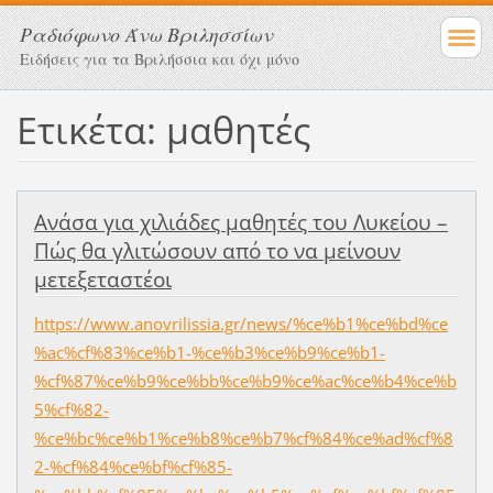
Ραδιόφωνο Άνω Βριλησσίων
Ειδήσεις για τα Βριλήσσια και όχι μόνο
Ετικέτα: μαθητές
Ανάσα για χιλιάδες μαθητές του Λυκείου –
Πώς θα γλιτώσουν από το να μείνουν
μετεξεταστέοι
https://www.anovrilissia.gr/news/%ce%b1%ce%bd%ce
%ac%cf%83%ce%b1-%ce%b3%ce%b9%ce%b1-
%cf%87%ce%b9%ce%bb%ce%b9%ce%ac%ce%b4%ce%b
5%cf%82-
%ce%bc%ce%b1%ce%b8%ce%b7%cf%84%ce%ad%cf%8
2-%cf%84%ce%bf%cf%85-