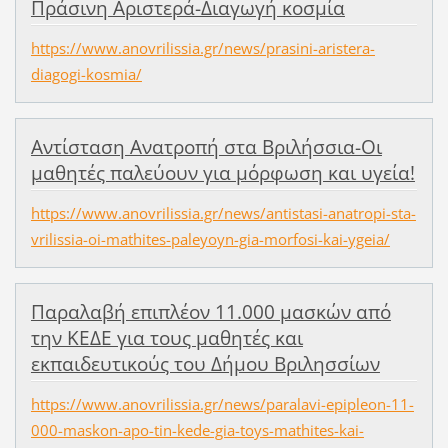
Πράσινη Αριστερά-Διαγωγή κοσμία
https://www.anovrilissia.gr/news/prasini-aristera-
diagogi-kosmia/
Αντίσταση Ανατροπή στα Βριλήσσια-Οι
μαθητές παλεύουν για μόρφωση και υγεία!
https://www.anovrilissia.gr/news/antistasi-anatropi-sta-
vrilissia-oi-mathites-paleyoyn-gia-morfosi-kai-ygeia/
Παραλαβή επιπλέον 11.000 μασκών από
την ΚΕΔΕ για τους μαθητές και
εκπαιδευτικούς του Δήμου Βριλησσίων
https://www.anovrilissia.gr/news/paralavi-epipleon-11-
000-maskon-apo-tin-kede-gia-toys-mathites-kai-