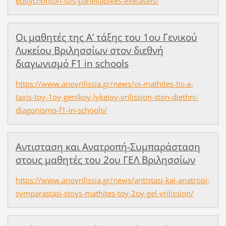
epitychonton-stis-panelladikes-exetaseis/
Οι μαθητές της A’ τάξης του 1ου Γενικού
Λυκείου Βριλησσίων στον διεθνή
διαγωνισμό F1 in schools
https://www.anovrilissia.gr/news/oi-mathites-tis-a-
taxis-toy-1oy-genikoy-lykeioy-vrilission-ston-diethni-
diagonismo-f1-in-schools/
Αντισταση και Ανατροπή-Συμπαράσταση
στους μαθητές του 2ου ΓΕΛ Βριλησσίων
https://www.anovrilissia.gr/news/antistasi-kai-anatropi-
symparastasi-stoys-mathites-toy-2oy-gel-vrilission/