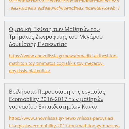
%ce%bb%cf%85%ce%ba%ce%b5%ce%af%ce%bf%cf%85
-%e2%80%93-%cf%80%cf%8e%cf%82-%ce%b8%ce%b1/
Ομαδική Έκθεση των Μαθητών του
Τμήματος Ζωγραφικής του Μεγάρου
Δουκίσσης Πλακεντίας
https://www.anovrilissia.gr/news/omadiki-ekthesi-ton-
mathiton-toy-tmimatos-zografikis-toy-megaroy-
doykissis-plakentias/
Βριλήσσια-Παρουσίαση της εργασίας
Ecomobility 2016-2017 των μαθητών
γυμνασίου Εκπαιδευτηρίων Καντά
https://www.anovrilissia.gr/news/vrilissia-paroysiasi-
tis-ergasias-ecomobility-2017-ton-mathiton-gymnasioy-