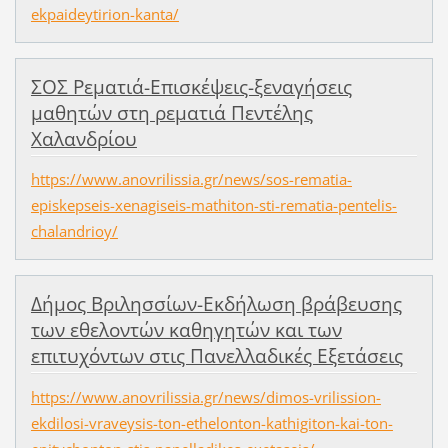
ekpaideytirion-kanta/
ΣΟΣ Ρεματιά-Επισκέψεις-ξεναγήσεις
μαθητών στη ρεματιά Πεντέλης
Χαλανδρίου
https://www.anovrilissia.gr/news/sos-rematia-
episkepseis-xenagiseis-mathiton-sti-rematia-pentelis-
chalandrioy/
Δήμος Βριλησσίων-Εκδήλωση βράβευσης
των εθελοντών καθηγητών και των
επιτυχόντων στις Πανελλαδικές Εξετάσεις
https://www.anovrilissia.gr/news/dimos-vrilission-
ekdilosi-vraveysis-ton-ethelonton-kathigiton-kai-ton-