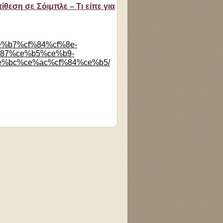
θεση σε Σόιμπλε – Τι είπε για
%b7%cf%84%cf%8e-
%87%ce%b5%ce%b9-
%bc%ce%ac%cf%84%ce%b5/