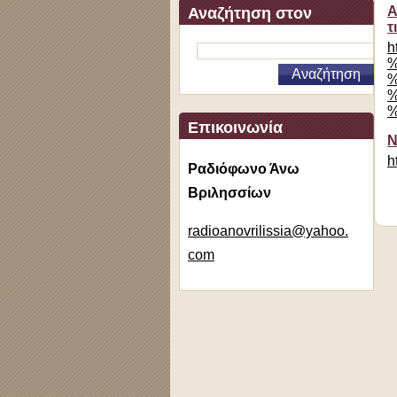
Α
Αναζήτηση στον
τ
ιστότοπο
h
%
%
%
%
Επικοινωνία
Ν
h
Ραδιόφωνο Άνω
Βριλησσίων
radioano
vrilissi
a@yahoo.
com