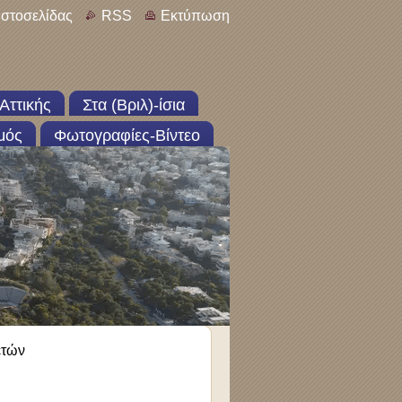
ιστοσελίδας
RSS
Εκτύπωση
Αττικής
Στα (Βριλ)-ίσια
μός
Φωτογραφίες-Βίντεο
ετών