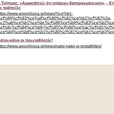
.Τσίπρας: «Αμφισβητώ ότι υπάρχει διαπραγμάτευση» – Επί
ις τράπεζες
ttps://www.anovrilissia.gr/news/%ce%b1-
cf%84%cf%83%ce%af%cf%80%cf%81%ce%b1%cf%82%3a-
c2%ab%ce%b1%ce%bc%cf%86%ce%b9%cf%83%ce%b2%ce
cf%8c%cf%84%ce%b9-%cf%85%cf%80%ce%ac%cf%81%cf
ce%b4%ce%b9%ce%b1%cf%80%cf%81%ce%b1%ce%b3%ce
άτοι-νάτοι οι πρωταθλητές!
ttps://www.anovrilissia.gr/news/natoi-natoi-oi-protathlites/