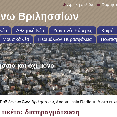
Αρχική σελίδα
Χάρτης 
νω Βριλησσίων
Νέα
Αθλητικά Νέα
Ζωντανές Κάμερες
Καιρός 
Μουσικά νέα
Περιβάλλον-Πυρασφάλεια
Πολιτισ
ήσσια και όχι μόνο
Ραδιόφωνο Άνω Βριλησσίων, Ano Vrilissia Radio
>
Λίστα ετικ
Ετικέτα: διαπραγμάτευση