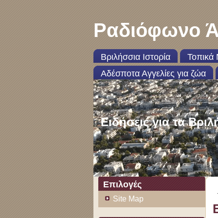
Ραδιόφωνο Ά
Βριλήσσια Ιστορία
Τοπικά 
Αδέσποτα Αγγελίες για ζώα
Ειδήσεις για τα Βριλ
Επιλογές
Site Map