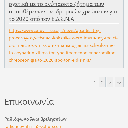
σχετικά με το ανύπαρκτο ζήτημα των
υποτιθέμενων αναδρομικών χρεώσεων για
το 2020 από τον Ε.Δ.Σ.Ν.Α
https://www.anovrilissia.gr/news/apantisi-toy-
proedroy-toy-edsna-v-kokkali-sta-erotimata-poy-thetei-
o-dimarchos-vrilission-x-maniatogiannis-schetika-me-
to-anyparkto-zitima-ton-ypotithemenon-anadromikon-
chreoseon-gia-to-2020-apo-ton-e-d-s-n-a/
1
2
>
>>
Επικοινωνία
Ραδιόφωνο Άνω Βριλησσίων
radioano
vrilissi
a@yahoo.
com