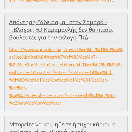
1%ce%af%ce%b5%cf%82-%ce%b3%ce%b9%ce%b1-/
Απάντηση-"άδειασμα" στον Σαμαρά -
Γ.Βλάχος: «Ο Καραμανλής δεν θα πιέσει
βουλευτές για την εκλογή ΠτΔ»
https://www.anovrilissia.gr/news/%ce%b1%cf%80%ce%
ac%ce%bd%cf%84%ce%b7%cf%83%ce%b7-
%22%ce%ac%ce%b4%ce%b5%ce%b9%ce%b1%cf%83%c
e%bc%ce%b1%22-%cf%83%cf%84%ce%bf%ce%bd-
%cf%83%ce%b1%ce%bc%ce%b1%cf%81%ce%ac-
%ce%b3-
%ce%b2%ce%bb%ce%ac%cf%87%ce%bf%cf%82%3a-
%c2%ab%ce%bf-%ce%ba/
Μπορείτε να κοιμηθείτε ήσυχοι κύριοι, ο