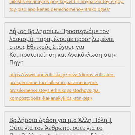
laikistis-einai-aytos-poy-kryvei-tin-anyparxia-toy-ergoy-
toy-piso-apo-kenes-periechomenoy-ithikologies/
Δήμος Βριλησσίων-Προσπερνάμε τον
λαϊκισμό, παραμένουμε προσηλωμένοι
στους Εθνικούς Στόχους για
Κομποστοποίηση και Ανακύκλωση στην
Πηγή
https://www.anovrilissia.gr/news/dimos-vrilission-
prospername-ton-laikismo-paramenoyme-
prosilomenoi-stoys-ethnikoys-stochoys-gia-
kompostopoiisi-kai-anakyklosi-stin-pigi/
Βριλήσσια Δράση για μια Άλλη Πόλη |
Ούτε για τον Άνθρωπο, ούτε για το