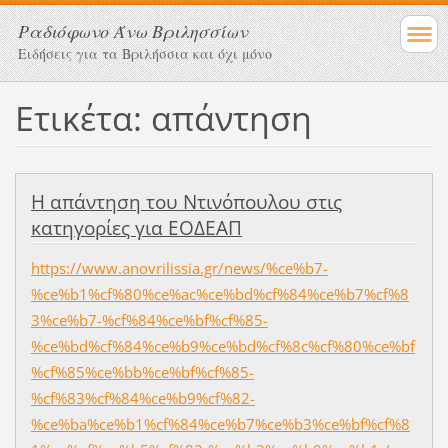
Ραδιόφωνο Άνω Βριλησσίων
Ειδήσεις για τα Βριλήσσια και όχι μόνο
Ετικέτα: απάντηση
Η απάντηση του Ντινόπουλου στις
κατηγορίες για ΕΟΔΕΑΠ
https://www.anovrilissia.gr/news/%ce%b7-
%ce%b1%cf%80%ce%ac%ce%bd%cf%84%ce%b7%cf%8
3%ce%b7-%cf%84%ce%bf%cf%85-
%ce%bd%cf%84%ce%b9%ce%bd%cf%8c%cf%80%ce%bf
%cf%85%ce%bb%ce%bf%cf%85-
%cf%83%cf%84%ce%b9%cf%82-
%ce%ba%ce%b1%cf%84%ce%b7%ce%b3%ce%bf%cf%8