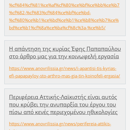
%cf%84%cf%81%ce%af%cf%80%ce%bf%ce%bb%ce%b7
%cf%82-%cf%83%cf%84%ce%bf%ce%bd-
%cf%80%ce%b1%ce%bd%ce%b1%ce%b8%ce%b7%ce%
bd%ce%b1%cf%8a%ce%ba%cf%8c%3a-%ce%b5/
Η απάντηση της κυρίας Έφης Παπαπαύλου
στο άρθρο μας για την κοινωφελή εργασία
https://www.anovrilissia.gr/news/i-apantisi-tis-kyrias-
efi-papapayloy-sto-arthro-mas-gia-tin-koinofeli-ergasia/
Περιφέρεια Αττικής-Λαϊκιστής είναι αυτός
που κρύβει την ανυπαρξία του έργου του
πίσω από κενές περιεχομένου ηθικολογίες
https://www.anovrilissia.gr/news/perifereia-attikis-