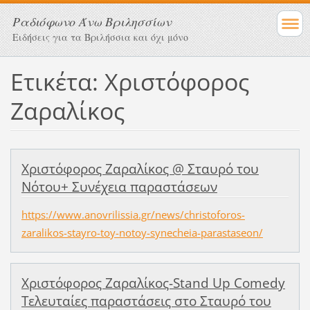
Ραδιόφωνο Άνω Βριλησσίων
Ειδήσεις για τα Βριλήσσια και όχι μόνο
Ετικέτα: Χριστόφορος
Ζαραλίκος
Χριστόφορος Ζαραλίκος @ Σταυρό του
Νότου+ Συνέχεια παραστάσεων
https://www.anovrilissia.gr/news/christoforos-
zaralikos-stayro-toy-notoy-synecheia-parastaseon/
Χριστόφορος Ζαραλίκος-Stand Up Comedy
Τελευταίες παραστάσεις στο Σταυρό του