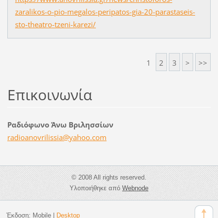
zaralikos-o-pio-megalos-peripatos-gia-20-parastaseis-
sto-theatro-tzeni-karezi/
1
2
3
>
>>
Επικοινωνία
Ραδιόφωνο Άνω Βριλησσίων
radioano
vrilissi
a@yahoo.
com
© 2008 All rights reserved.
Υλοποιήθηκε από
Webnode
Έκδοση:
Mobile
|
Desktop