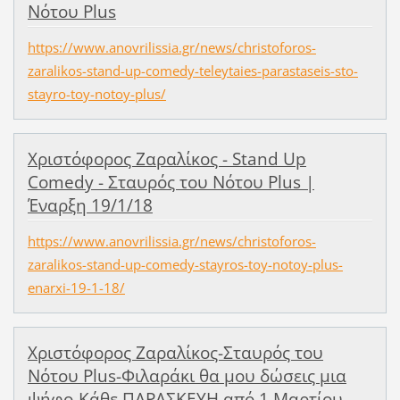
Νότου Plus
https://www.anovrilissia.gr/news/christoforos-
zaralikos-stand-up-comedy-teleytaies-parastaseis-sto-
stayro-toy-notoy-plus/
Χριστόφορος Ζαραλίκος - Stand Up
Comedy - Σταυρός του Νότου Plus |
Έναρξη 19/1/18
https://www.anovrilissia.gr/news/christoforos-
zaralikos-stand-up-comedy-stayros-toy-notoy-plus-
enarxi-19-1-18/
Χριστόφορος Ζαραλίκος-Σταυρός του
Νότου Plus-Φιλαράκι θα μου δώσεις μια
ψήφο-Κάθε ΠΑΡΑΣΚΕΥΗ από 1 Μαρτίου