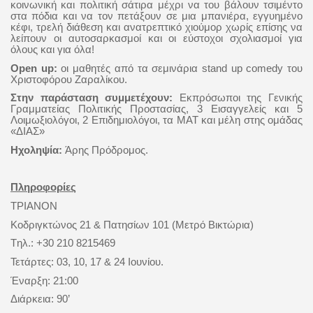
κοινωνική και πολιτική σάτιρα μέχρι να του βάλουν τσιμέντο
στα πόδια και να τον πετάξουν σε μια μπανιέρα, εγγυημένο
κέφι, τρελή διάθεση και ανατρεπτικό χιούμορ χωρίς επίσης να
λείπουν οι αυτοσαρκασμοί και οι εύστοχοι σχολιασμοί για
όλους και για όλα!
Open
up
:
οι μαθητές από τα σεμινάρια
stand
up
comedy
του
Χριστοφόρου Ζαραλίκου.
Στην παράσταση συμμετέχουν:
Εκπρόσωποι της Γενικής
Γραμματείας Πολιτικής Προστασίας, 3 Εισαγγελείς και 5
Λοιμωξιολόγοι, 2 Επιδημιολόγοι, τα ΜΑΤ και μέλη στης ομάδας
«ΔΙΑΣ»
Ηχοληψία:
Άρης Πρόδρομος.
Πληροφορίες
ΤΡΙΑΝΟΝ
Κοδριγκτώνος 21 & Πατησίων 101 (Μετρό Βικτώρια)
Tηλ.: +30 210 8215469
Τετάρτες: 03, 10, 17 & 24 Ιουνίου.
Έναρξη: 21:00
Διάρκεια: 90’