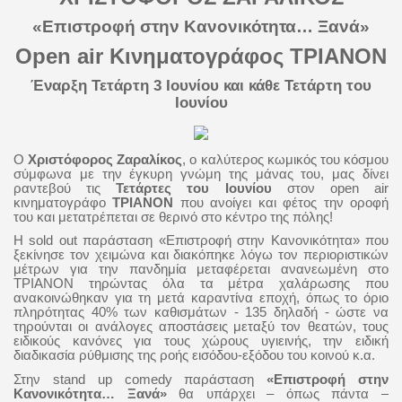
«Επιστροφή στην Κανονικότητα… Ξανά»
Open air Κινηματογράφος ΤΡΙΑΝΟΝ
Έναρξη Τετάρτη 3 Ιουνίου και κάθε Τετάρτη του
Ιουνίου
Ο
Χριστόφορος Ζαραλίκος
, ο καλύτερος κωμικός του κόσμου
σύμφωνα με την έγκυρη γνώμη της μάνας του, μας δίνει
ραντεβού τις
Τετάρτες του Ιουνίου
στον open air
κινηματογράφο
ΤΡΙΑΝΟΝ
που ανοίγει και φέτος την οροφή
του και μετατρέπεται σε θερινό στο κέντρο της πόλης!
Η
sold
out
παράσταση «Επιστροφή στην Κανονικότητα» που
ξεκίνησε τον χειμώνα και διακόπηκε λόγω τον περιοριστικών
μέτρων για την πανδημία μεταφέρεται ανανεωμένη στο
ΤΡΙΑΝΟΝ τηρώντας όλα τα μέτρα χαλάρωσης που
ανακοινώθηκαν για τη μετά καραντίνα εποχή, όπως το όριο
πληρότητας 40% των καθισμάτων - 135 δηλαδή - ώστε να
τηρούνται οι ανάλογες αποστάσεις
μεταξύ τον θεατών, τους
ειδικούς κανόνες για τους χώρους υγιεινής, την ειδική
διαδικασία ρύθμισης της ροής εισόδου-εξόδου του κοινού κ.α.
Στην stand up comedy παράσταση
«Επιστροφή στην
Κανονικότητα… Ξανά»
θα υπάρχει – όπως πάντα –