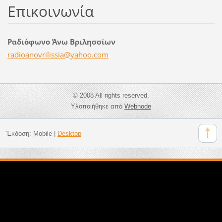
Επικοινωνία
Ραδιόφωνο Άνω Βριλησσίων
radioano
vrilissi
a@yahoo.
com
© 2008 All rights reserved.
Υλοποιήθηκε από
Webnode
Έκδοση:
Mobile
|
Desktop