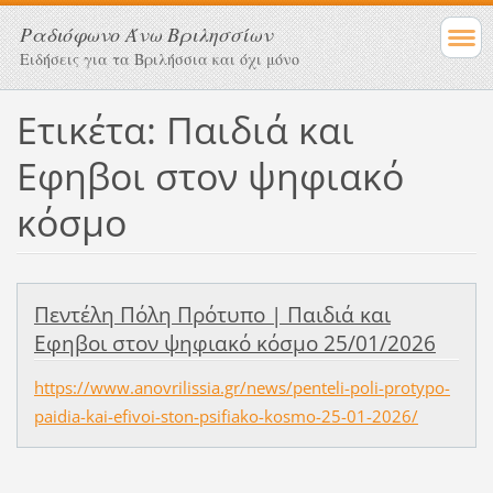
Ραδιόφωνο Άνω Βριλησσίων
Ειδήσεις για τα Βριλήσσια και όχι μόνο
Ετικέτα: Παιδιά και
Εφηβοι στον ψηφιακό
κόσμο
Πεντέλη Πόλη Πρότυπο | Παιδιά και
Εφηβοι στον ψηφιακό κόσμο 25/01/2026
https://www.anovrilissia.gr/news/penteli-poli-protypo-
paidia-kai-efivoi-ston-psifiako-kosmo-25-01-2026/