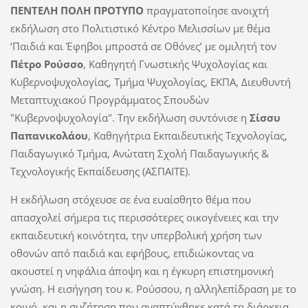
ΠΕΝΤΕΛΗ ΠΟΛΗ ΠΡΟΤΥΠΟ
πραγματοποίησε ανοιχτή
εκδήλωση στο Πολιτιστικό Κέντρο Μελισσίων με θέμα
‘Παιδιά και Έφηβοι μπροστά σε Οθόνες’ με ομιλητή τον
Πέτρο Ρούσσο
, Καθηγητή Γνωστικής Ψυχολογίας και
Κυβερνοψυχολογίας, Τμήμα Ψυχολογίας, ΕΚΠA, Διευθυντή
Μεταπτυχιακού Προγράμματος Σπουδών
"Κυβερνοψυχολογία". Tην εκδήλωση συντόνισε η
Σίσσυ
Παπανικολάου
, Καθηγήτρια Εκπαιδευτικής Τεχνολογίας,
Παιδαγωγικό Τμήμα, Aνώτατη Σχολή Παιδαγωγικής &
Τεχνολογικής Εκπαίδευσης (ΑΣΠΑΙΤΕ).
Η εκδήλωση στόχευσε σε ένα ευαίσθητο θέμα που
απασχολεί σήμερα τις περισσότερες οικογένειες και την
εκπαιδευτική κοινότητα, την υπερβολική χρήση των
οθονών από παιδιά και εφήβους, επιδιώκοντας να
ακουστεί η νηφάλια άποψη και η έγκυρη επιστημονική
γνώση. Η εισήγηση του κ. Ρούσσου, η αλληλεπίδραση με το
κοινό, και η συζήτηση που αναπτύχθηκε κατά τη διάρκεια