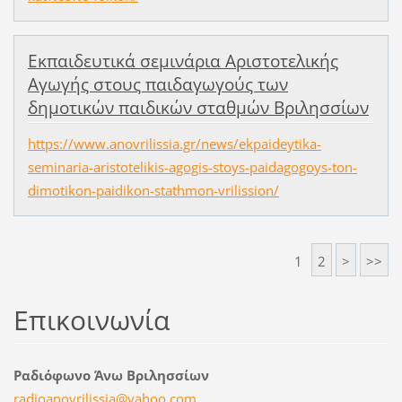
Εκπαιδευτικά σεμινάρια Αριστοτελικής
Αγωγής στους παιδαγωγούς των
δημοτικών παιδικών σταθμών Βριλησσίων
https://www.anovrilissia.gr/news/ekpaideytika-
seminaria-aristotelikis-agogis-stoys-paidagogoys-ton-
dimotikon-paidikon-stathmon-vrilission/
1
2
>
>>
Επικοινωνία
Ραδιόφωνο Άνω Βριλησσίων
radioano
vrilissi
a@yahoo.
com