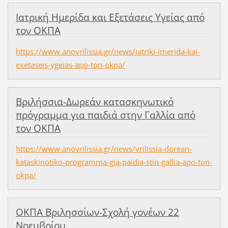
Ιατρική Ημερίδα και Εξετάσεις Υγείας από
τον ΟΚΠΑ
https://www.anovrilissia.gr/news/iatriki-imerida-kai-
exetaseis-ygeias-apo-ton-okpa/
Βριλήσσια-Δωρεάν κατασκηνωτικό
πρόγραμμα για παιδιά στην Γαλλία από
τον ΟΚΠΑ
https://www.anovrilissia.gr/news/vrilissia-dorean-
kataskinotiko-programma-gia-paidia-stin-gallia-apo-ton-
okpa/
ΟΚΠΑ Βριλησσίων-Σχολή γονέων 22
Νοεμβρίου