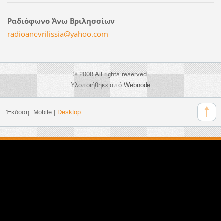
Ραδιόφωνο Άνω Βριλησσίων
radioano
vrilissi
a@yahoo.
com
© 2008 All rights reserved.
Υλοποιήθηκε από
Webnode
Έκδοση:
Mobile
|
Desktop