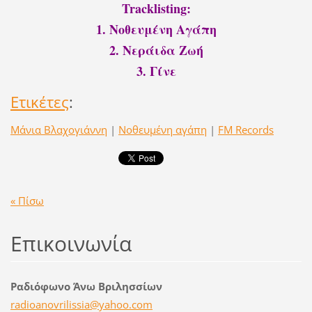
Tracklisting:
1. Νοθευμένη Αγάπη
2. Νεράιδα Ζωή
3. Γίνε
Ετικέτες
:
Μάνια Βλαχογιάννη
|
Νοθευμένη αγάπη
|
FM Records
« Πίσω
Επικοινωνία
Ραδιόφωνο Άνω Βριλησσίων
radioano
vrilissi
a@yahoo.
com