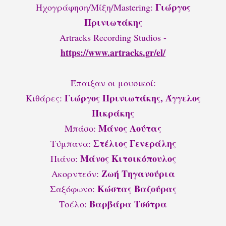
Γιώργος
Ηχογράφηση/Μίξη/Mastering:
Πρινιωτάκης
Artracks Recording Studios -
https://www.artracks.gr/el/
Έπαιξαν οι μουσικοί:
Γιώργος Πρινιωτάκης, Άγγελος
Κιθάρες:
Πικράκης
Μάνος Λούτας
Μπάσο:
Στέλιος Γενεράλης
Τύμπανα:
Μάνος Κιτσικόπουλος
Πιάνο:
Ζωή Τηγανούρια
Ακορντεόν:
Κώστας Βαζούρας
Σαξόφωνο:
Βαρβάρα Τσότρα
Τσέλο: