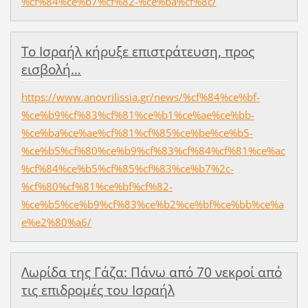
%cf%84%ce%b7%cf%82-%ce%ba%cf%8c/
Το Ισραήλ κήρυξε επιστράτευση, προς
εισβολή…
https://www.anovrilissia.gr/news/%cf%84%ce%bf-
%ce%b9%cf%83%cf%81%ce%b1%ce%ae%ce%bb-
%ce%ba%ce%ae%cf%81%cf%85%ce%be%ce%b5-
%ce%b5%cf%80%ce%b9%cf%83%cf%84%cf%81%ce%ac
%cf%84%ce%b5%cf%85%cf%83%ce%b7%2c-
%cf%80%cf%81%ce%bf%cf%82-
%ce%b5%ce%b9%cf%83%ce%b2%ce%bf%ce%bb%ce%a
e%e2%80%a6/
Λωρίδα της Γάζα: Πάνω από 70 νεκροί από
τις επιδρομές του Ισραήλ