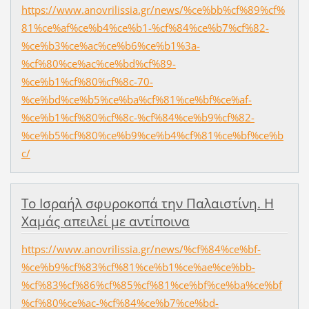
https://www.anovrilissia.gr/news/%ce%bb%cf%89%cf%
81%ce%af%ce%b4%ce%b1-%cf%84%ce%b7%cf%82-
%ce%b3%ce%ac%ce%b6%ce%b1%3a-
%cf%80%ce%ac%ce%bd%cf%89-
%ce%b1%cf%80%cf%8c-70-
%ce%bd%ce%b5%ce%ba%cf%81%ce%bf%ce%af-
%ce%b1%cf%80%cf%8c-%cf%84%ce%b9%cf%82-
%ce%b5%cf%80%ce%b9%ce%b4%cf%81%ce%bf%ce%b
c/
Το Ισραήλ σφυροκοπά την Παλαιστίνη. Η
Χαμάς απειλεί με αντίποινα
https://www.anovrilissia.gr/news/%cf%84%ce%bf-
%ce%b9%cf%83%cf%81%ce%b1%ce%ae%ce%bb-
%cf%83%cf%86%cf%85%cf%81%ce%bf%ce%ba%ce%bf
%cf%80%ce%ac-%cf%84%ce%b7%ce%bd-