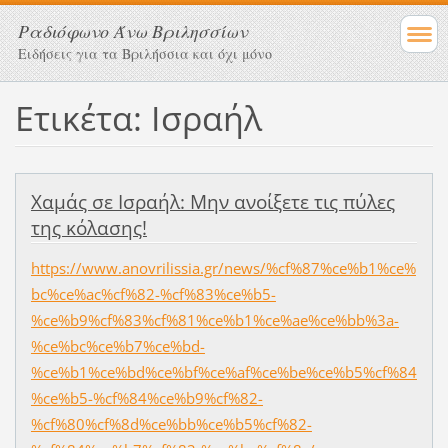
Ραδιόφωνο Άνω Βριλησσίων
Ειδήσεις για τα Βριλήσσια και όχι μόνο
Ετικέτα: Ισραήλ
Χαμάς σε Ισραήλ: Μην ανοίξετε τις πύλες
της κόλασης!
https://www.anovrilissia.gr/news/%cf%87%ce%b1%ce%
bc%ce%ac%cf%82-%cf%83%ce%b5-
%ce%b9%cf%83%cf%81%ce%b1%ce%ae%ce%bb%3a-
%ce%bc%ce%b7%ce%bd-
%ce%b1%ce%bd%ce%bf%ce%af%ce%be%ce%b5%cf%84
%ce%b5-%cf%84%ce%b9%cf%82-
%cf%80%cf%8d%ce%bb%ce%b5%cf%82-