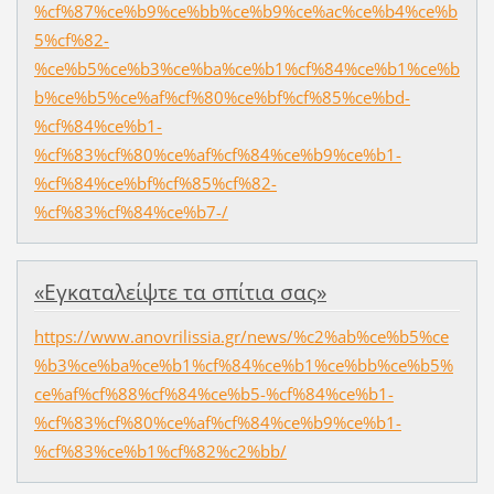
%cf%87%ce%b9%ce%bb%ce%b9%ce%ac%ce%b4%ce%b
5%cf%82-
%ce%b5%ce%b3%ce%ba%ce%b1%cf%84%ce%b1%ce%b
b%ce%b5%ce%af%cf%80%ce%bf%cf%85%ce%bd-
%cf%84%ce%b1-
%cf%83%cf%80%ce%af%cf%84%ce%b9%ce%b1-
%cf%84%ce%bf%cf%85%cf%82-
%cf%83%cf%84%ce%b7-/
«Εγκαταλείψτε τα σπίτια σας»
https://www.anovrilissia.gr/news/%c2%ab%ce%b5%ce
%b3%ce%ba%ce%b1%cf%84%ce%b1%ce%bb%ce%b5%
ce%af%cf%88%cf%84%ce%b5-%cf%84%ce%b1-
%cf%83%cf%80%ce%af%cf%84%ce%b9%ce%b1-
%cf%83%ce%b1%cf%82%c2%bb/