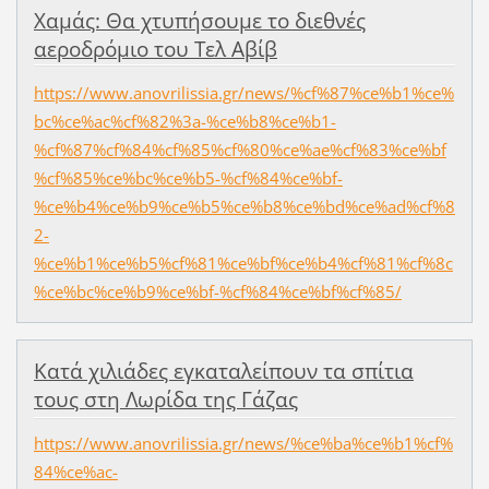
Χαμάς: Θα χτυπήσουμε το διεθνές
αεροδρόμιο του Τελ Αβίβ
https://www.anovrilissia.gr/news/%cf%87%ce%b1%ce%
bc%ce%ac%cf%82%3a-%ce%b8%ce%b1-
%cf%87%cf%84%cf%85%cf%80%ce%ae%cf%83%ce%bf
%cf%85%ce%bc%ce%b5-%cf%84%ce%bf-
%ce%b4%ce%b9%ce%b5%ce%b8%ce%bd%ce%ad%cf%8
2-
%ce%b1%ce%b5%cf%81%ce%bf%ce%b4%cf%81%cf%8c
%ce%bc%ce%b9%ce%bf-%cf%84%ce%bf%cf%85/
Κατά χιλιάδες εγκαταλείπουν τα σπίτια
τους στη Λωρίδα της Γάζας
https://www.anovrilissia.gr/news/%ce%ba%ce%b1%cf%
84%ce%ac-