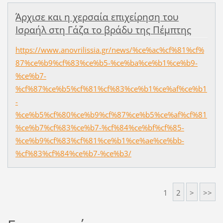
Άρχισε και η χερσαία επιχείρηση του
Ισραήλ στη Γάζα το βράδυ της Πέμπτης
https://www.anovrilissia.gr/news/%ce%ac%cf%81%cf%
87%ce%b9%cf%83%ce%b5-%ce%ba%ce%b1%ce%b9-
%ce%b7-
%cf%87%ce%b5%cf%81%cf%83%ce%b1%ce%af%ce%b1
-
%ce%b5%cf%80%ce%b9%cf%87%ce%b5%ce%af%cf%81
%ce%b7%cf%83%ce%b7-%cf%84%ce%bf%cf%85-
%ce%b9%cf%83%cf%81%ce%b1%ce%ae%ce%bb-
%cf%83%cf%84%ce%b7-%ce%b3/
1
2
>
>>