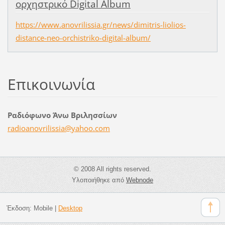
ορχηστρικό Digital Album
https://www.anovrilissia.gr/news/dimitris-liolios-
distance-neo-orchistriko-digital-album/
Επικοινωνία
Ραδιόφωνο Άνω Βριλησσίων
radioano
vrilissi
a@yahoo.
com
© 2008 All rights reserved.
Υλοποιήθηκε από
Webnode
Έκδοση:
Mobile
|
Desktop