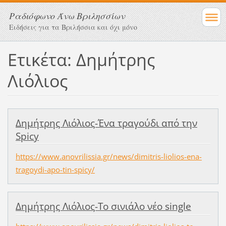
Ραδιόφωνο Άνω Βριλησσίων
Ειδήσεις για τα Βριλήσσια και όχι μόνο
Ετικέτα: Δημήτρης
Λιόλιος
Δημήτρης Λιόλιος-Ένα τραγούδι από την
Spicy
https://www.anovrilissia.gr/news/dimitris-liolios-ena-
tragoydi-apo-tin-spicy/
Δημήτρης Λιόλιος-Το σινιάλο νέο single