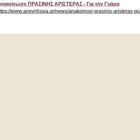
νακοίνωση ΠΡΑΣΙΝΗΣ ΑΡΙΣΤΕΡΑΣ - Για την Γυάρο
ttps://www.anovrilissia.gr/news/anakoinosi-prasinis-aristeras-gia