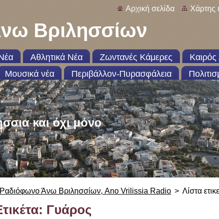
Αρχική σελίδα
Χάρτης 
νω Βριλησσίων
Νέα
Αθλητικά Νέα
Ζωντανές Κάμερες
Καιρός 
Μουσικά νέα
Περιβάλλον-Πυρασφάλεια
Πολιτισ
ήσσια και όχι μόνο
Ραδιόφωνο Άνω Βριλησσίων, Ano Vrilissia Radio
>
Λίστα ετικ
Ετικέτα: Γυάρος