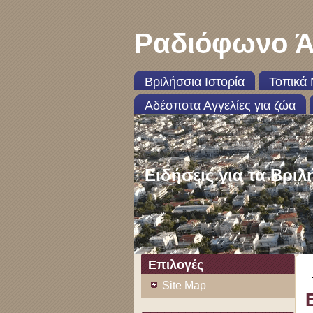
Ραδιόφωνο Ά
Βριλήσσια Ιστορία
Τοπικά 
Αδέσποτα Αγγελίες για ζώα
Ειδήσεις για τα Βριλ
Επιλογές
Site Map