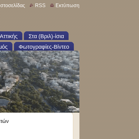
ιστοσελίδας
RSS
Εκτύπωση
Αττικής
Στα (Βριλ)-ίσια
μός
Φωτογραφίες-Βίντεο
ετών