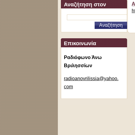
Α
Αναζήτηση στον
h
ιστότοπο
Επικοινωνία
Ραδιόφωνο Άνω
Βριλησσίων
radioano
vrilissi
a@yahoo.
com