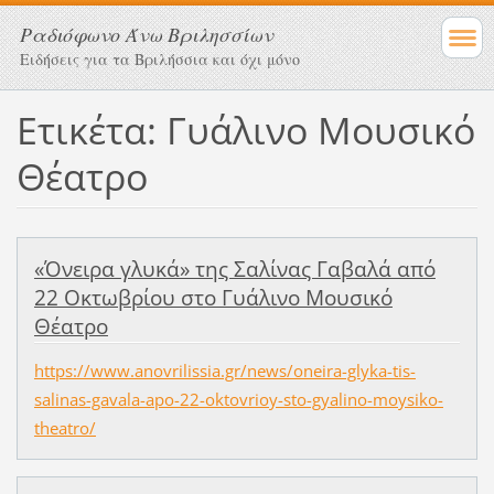
Ραδιόφωνο Άνω Βριλησσίων
Ειδήσεις για τα Βριλήσσια και όχι μόνο
Ετικέτα: Γυάλινο Μουσικό
Θέατρο
«Όνειρα γλυκά» της Σαλίνας Γαβαλά από
22 Οκτωβρίου στο Γυάλινο Μουσικό
Θέατρο
https://www.anovrilissia.gr/news/oneira-glyka-tis-
salinas-gavala-apo-22-oktovrioy-sto-gyalino-moysiko-
theatro/