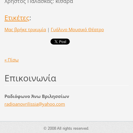
Χρήστος Παλάσκας: κιθάρα
Ετικέτες
:
Μας βρήκε τρικυμία
|
Γυάλινο Μουσικό Θέατρο
« Πίσω
Επικοινωνία
Ραδιόφωνο Άνω Βριλησσίων
radioano
vrilissi
a@yahoo.
com
© 2008 All rights reserved.