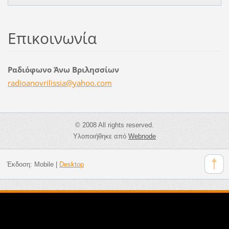
Επικοινωνία
Ραδιόφωνο Άνω Βριλησσίων
radioano
vrilissi
a@yahoo.
com
© 2008 All rights reserved.
Υλοποιήθηκε από
Webnode
Έκδοση:
Mobile
|
Desktop