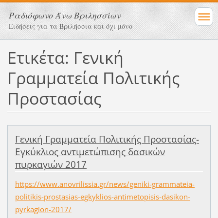
Ραδιόφωνο Άνω Βριλησσίων
Ειδήσεις για τα Βριλήσσια και όχι μόνο
Ετικέτα: Γενική
Γραμματεία Πολιτικής
Προστασίας
Γενική Γραμματεία Πολιτικής Προστασίας-
Εγκύκλιος αντιμετώπισης δασικών
πυρκαγιών 2017
https://www.anovrilissia.gr/news/geniki-grammateia-
politikis-prostasias-egkyklios-antimetopisis-dasikon-
pyrkagion-2017/