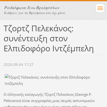
Ραδιόφωνο Άνω Βριλησσίων
Ειδήσεις για τα Βριλήσσια και όχι μόνο
Τζορτζ Πελεκάνος:
συνέντευξη στον
Ελπιδοφόρο Ιντζέμπελη
2020-09-04 17:27
Ο ελληνικής καταγωγής Τζορτζ Πελεκάνος (George P.
Pelecanos) είναι συγγραφέας μιας σειράς αστυνοµικών
µυθιστορηµάτων που έχουν γίνει µπεστ σέλερ και