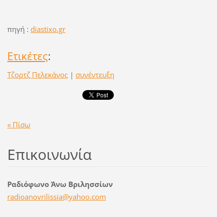
πηγή :
diastixo.gr
Ετικέτες
:
Τζορτζ Πελεκάνος
|
συνέντευξη
« Πίσω
Επικοινωνία
Ραδιόφωνο Άνω Βριλησσίων
radioano
vrilissi
a@yahoo.
com