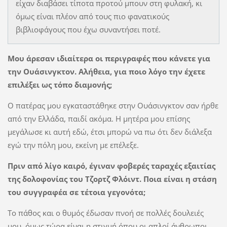
είχαν διαβάσει τίποτα προτού μπουν στη φυλακή, κι
όμως είναι πλέον από τους πιο φανατικούς
βιβλιοφάγους που έχω συναντήσει ποτέ.
Μου άρεσαν ιδιαίτερα οι περιγραφές που κάνετε για
την Ουάσινγκτον. Αλήθεια, για ποιο λόγο την έχετε
επιλέξει ως τόπο διαμονής;
Ο πατέρας μου εγκαταστάθηκε στην Ουάσινγκτον σαν ήρθε
από την Ελλάδα, παιδί ακόμα. Η μητέρα μου επίσης
μεγάλωσε κι αυτή εδώ, έτσι μπορώ να πω ότι δεν διάλεξα
εγώ την πόλη μου, εκείνη με επέλεξε.
Πριν από λίγο καιρό, έγιναν φοβερές ταραχές εξαιτίας
της δολοφονίας του Τζορτζ Φλόιντ. Ποια είναι η στάση
του συγγραφέα σε τέτοια γεγονότα;
Το πάθος και ο θυμός έδωσαν πνοή σε πολλές δουλειές
μου, όμως τώρα είναι η στιγμή όπου οι απλοί άνθρωποι