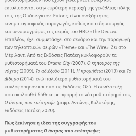
εκτυλίσσονται στην ευρύτερη περιοχή της γενέθλιας πόλης
του, της Ουάσινγκτον. Επίσης, είναι ανεξάρτητος
κινηματογραφικός παραγωγός, καθώς και ο δημιουργός
και σεναριογράφος της σειράς του HBO «The Deuce».
Επιπλέον, έχει συμμετάσχει στο σενάριο και την παραγωγή
των τηλεοπτικών σειρών «Treme» και «The Wire». Ζει στο
Μέριλαντ. Από τις Εκδόσεις Πατάκη κυκλοφορούν τα
µυθιστορήµατά του
Drama City
(2007),
Ο κηπουρός της
νύχτας
(2009),
Το αδιέξοδο
(2011),
Η προµήθεια
(2013) και
To
Δίδυμο
(2014), ενώ παλιότερα μυθιστορήματά του
κυκλοφόρησαν και από τις Εκδόσεις Οξύ. Η συνέντευξη
που ακολουθεί δόθηκε με αφορμή το νέο μυθιστόρημά του,
Ο άντρας που επέστρεψε
(μτφρ. Αντώνης Καλοκύρης,
Εκδόσεις Πατάκη 2020).
Πώς ξεκίνησε η ιδέα της συγγραφής του
μυθιστορήματος
Ο άντρας που επέστρεψε
;