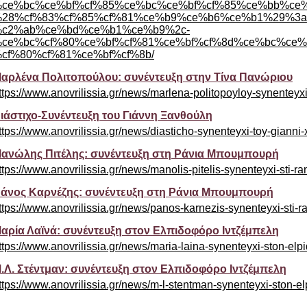
ce%bc%ce%bf%cf%85%ce%bc%ce%bf%cf%85%ce%bb%ce%
28%cf%83%cf%85%cf%81%ce%b9%ce%b6%ce%b1%29%3a
c2%ab%ce%bd%ce%b1%ce%b9%2c-
ce%bc%cf%80%ce%bf%cf%81%ce%bf%cf%8d%ce%bc%ce%b
cf%80%cf%81%ce%bf%cf%8b/
αρλένα Πολιτοπούλου: συνέντευξη στην Τίνα Πανώριου
ttps://www.anovrilissia.gr/news/marlena-politopoyloy-synenteyxi-
ιάστιχο-Συνέντευξη του Γιάννη Ξανθούλη
ttps://www.anovrilissia.gr/news/diasticho-synenteyxi-toy-gianni-
ανώλης Πιτέλης: συνέντευξη στη Ράνια Μπουμπουρή
ttps://www.anovrilissia.gr/news/manolis-pitelis-synenteyxi-sti-
άνος Καρνέζης: συνέντευξη στη Ράνια Μπουμπουρή
ttps://www.anovrilissia.gr/news/panos-karnezis-synenteyxi-sti-
αρία Λαϊνά: συνέντευξη στον Ελπιδοφόρο Ιντζέμπελη
ttps://www.anovrilissia.gr/news/maria-laina-synenteyxi-ston-elpi
.Λ. Στέντμαν: συνέντευξη στον Ελπιδοφόρο Ιντζέμπελη
ttps://www.anovrilissia.gr/news/m-l-stentman-synenteyxi-ston-el