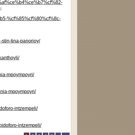
af%ce%b4%ce%b7%cf%82-
-
5-%cf%85%cf%80%cf%8c-
stin-tina-panorioy/
xanthoyli/
rania-mpoympoyri/
rania-mpoympoyri/
doforo-intzempeli/
pidoforo-intzempeli/