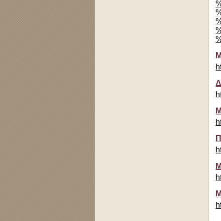
%
%
%
%
%
Μ
h
Δ
h
Μ
h
Π
h
Μ
h
Μ
h