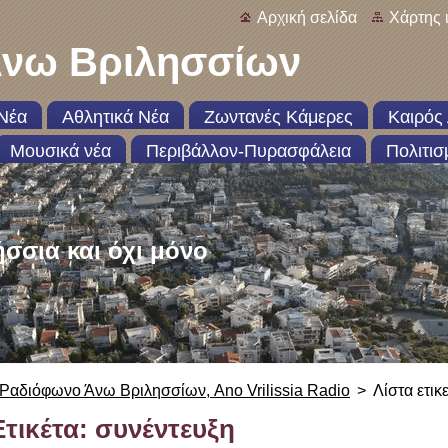
Αρχική σελίδα
Χάρτης 
νω Βριλησσίων
Νέα
Αθλητικά Νέα
Ζωντανές Κάμερες
Καιρός 
Μουσικά νέα
Περιβάλλον-Πυρασφάλεια
Πολιτισ
ήσσια και όχι μόνο
Ραδιόφωνο Άνω Βριλησσίων, Ano Vrilissia Radio
>
Λίστα ετικ
Ετικέτα: συνέντευξη