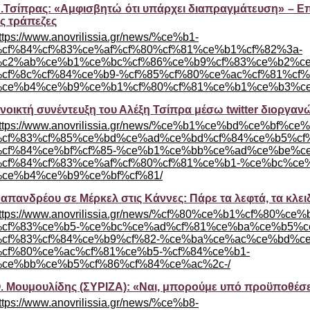
.Τσίπρας: «Αμφισβητώ ότι υπάρχει διαπραγμάτευση» – Επί
ις τράπεζες
ttps://www.anovrilissia.gr/news/%ce%b1-
cf%84%cf%83%ce%af%cf%80%cf%81%ce%b1%cf%82%3a-
c2%ab%ce%b1%ce%bc%cf%86%ce%b9%cf%83%ce%b2%ce
cf%8c%cf%84%ce%b9-%cf%85%cf%80%ce%ac%cf%81%cf
ce%b4%ce%b9%ce%b1%cf%80%cf%81%ce%b1%ce%b3%ce
νοικτή συνέντευξη του Αλέξη Τσίπρα μέσω twitter διοργαν
ttps://www.anovrilissia.gr/news/%ce%b1%ce%bd%ce%bf%
cf%83%cf%85%ce%bd%ce%ad%ce%bd%cf%84%ce%b5%cf
cf%84%ce%bf%cf%85-%ce%b1%ce%bb%ce%ad%ce%be%c
cf%84%cf%83%ce%af%cf%80%cf%81%ce%b1-%ce%bc%ce%ad
ce%b4%ce%b9%ce%bf%cf%81/
απανδρέου σε Μέρκελ στις Κάννες: Πάρε τα λεφτά, τα κλει
ttps://www.anovrilissia.gr/news/%cf%80%ce%b1%cf%80
cf%83%ce%b5-%ce%bc%ce%ad%cf%81%ce%ba%ce%b5%c
cf%83%cf%84%ce%b9%cf%82-%ce%ba%ce%ac%ce%bd%c
cf%80%ce%ac%cf%81%ce%b5-%cf%84%ce%b1-
ce%bb%ce%b5%cf%86%cf%84%ce%ac%2c-/
. Μουμουλίδης (ΣΥΡΙΖΑ): «Ναι, μπορούμε υπό προϋποθέσ
ttps://www.anovrilissia.gr/news/%ce%b8-