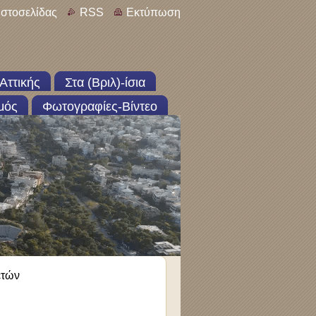
ιστοσελίδας
RSS
Εκτύπωση
Αττικής
Στα (Βριλ)-ίσια
μός
Φωτογραφίες-Βίντεο
ετών