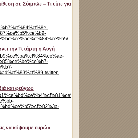
θεση σε Σόιμπλε – Τι είπε για
%b7%cf%84%cf%8e-
%87%ce%b5%ce%b9-
%bc%ce%ac%cf%84%ce%b5/
ώνει την Τετάρτη η Αυγή
ce%b9%ce%ba%cf%84%ce%ae-
%85%ce%be%ce%b7-
e%b7-
%cf%83%cf%89-twitter-
διά και φεύγω»
%ce%b1%ce%bd%ce%b4%cf%81%ce%ad%ce%bf%cf%85-
e%bb-
e%bd%ce%b5%cf%82%3a-
εις να κόψουμε ευρώ»