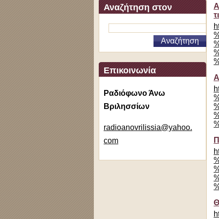
Α
Αναζήτηση στον
τ
ιστότοπο
h
%
%
%
%
Επικοινωνία
Α
h
Ραδιόφωνο Άνω
%
Βριλησσίων
%
%
%
radioano
vrilissi
a@yahoo.
Π
com
h
%
%
%
%
Θ
h