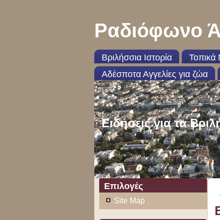
Ραδιόφωνο Ά
Βριλήσσια Ιστορία
Τοπικά 
Αδέσποτα Αγγελίες για ζώα
Ειδήσεις για τα Βριλ
Επιλογές
Site Map