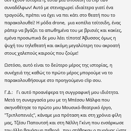
συναδέλφων! Αυτό με στεναχωρεί ιδιαίτερα γιατί ένα
τραγούδι, πρέπει να έχει να πει κάτι στο θεατή που το
παρακολουθεί! Η μόδα drone, μια κοπέλα τσίτσιδη, ένας
ράπερ να βγάζει τα απωθημένα του με βρισιές και κακίες,
εμένα προσωπικά δε μου λέει τίποτα! Άβυσσος όμως η
ψυχή του τηλεθεατή και ακόμη μεγαλύτερη του ακροατή
στους χαλεπούς καιρούς που ζούμε!
Ωστόσο, αυτό είναι το δεύτερο μέρος της ιστορίας, η
συνέχειά της καθώς το πρώτο μέρος μπορούμε να το
παρακολουθήσουμε στο προηγούμενο clip σου.
Γ.Δ.: Γι αυτό προανέφερα τη συγγραφική μου ιδιότητα.
Μετά τη συνεργασία μου με τη Μπέσσυ Μάλφα που
σκηνοθέτησε το πρώτο μου Μουσικό-θεατρικό έργο,
''Τριπλοπενιές'', κάναμε μια πρόταση και στη χρόνια φίλη
μας, Τζέσυ Παπουτσή και στη Νέλλη Γκίνη που ενσάρκωσε
την άλλη θανάσιμη πεθερά , που στάθηκαν ο πυρήνας ώστε