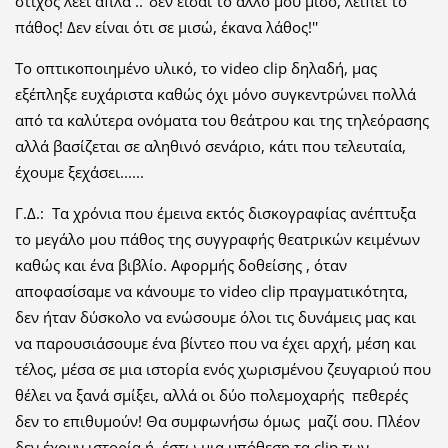
στίχος λέει απλά ..''δεν είσαι το άλλο μου μισό, λείπει το
πάθος! Δεν είναι ότι σε μισώ, έκανα λάθος!''
Το οπτικοποιημένο υλικό, το video clip δηλαδή, μας
εξέπληξε ευχάριστα καθώς όχι μόνο συγκεντρώνει πολλά
από τα καλύτερα ονόματα του θεάτρου και της τηλεόρασης
αλλά βασίζεται σε αληθινό σενάριο, κάτι που τελευταία,
έχουμε ξεχάσει......
Γ.Δ.: Τα χρόνια που έμεινα εκτός δισκογραφίας ανέπτυξα
το μεγάλο μου πάθος της συγγραφής θεατρικών κειμένων
καθώς και ένα βιβλίο. Αφορμής δοθείσης , όταν
αποφασίσαμε να κάνουμε το video clip πραγματικότητα,
δεν ήταν δύσκολο να ενώσουμε όλοι τις δυνάμεις μας και
να παρουσιάσουμε ένα βίντεο που να έχει αρχή, μέση και
τέλος, μέσα σε μια ιστορία ενός χωρισμένου ζευγαριού που
θέλει να ξανά σμίξει, αλλά οι δύο πολεμοχαρής πεθερές
δεν το επιθυμούν! Θα συμφωνήσω όμως μαζί σου. Πλέον
δεν έχουν ιστορία ή, έστω μια υπόθεση τα clip των