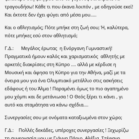
τραγουδήσω! Κάθε τι που έκανα λοιπόν , με οδηγούσε εκεί!
Και έκτοτε δεν έχει φύγει από μέσα μου.....
Και ο αθλητισμός; Πότε μπήκε στη ζωή σου; Ή, καλύτερα,
πότε μπήκες εσύ στον αθλητισμό;
Γ.Δ.: Μεγάλος έρωτας η Ενόργανη Γυμναστική!
Πραγματικά ήμουν καλός και χαρισματικός αθλητής με
αρκετές διακρίσεις στη Κύπρο .... αλλά με κέρδισε η
Μουσική και άφησα τη Κύπρο για την Αθήνα, μαζί με τα
όνειρα μου για ένα Ολυμπιακό μετάλλιο στις ασκήσεις
εδάφους ή του Άλμα ! Παραμένει όμως το πιο αγαπημένο
μου χόμπι και δε μετάνιωσα ! Ο Θεός ξέρει τι κάνει , γι
αυτό και σταμάτησα να κάνω σχέδια....
Συνεργασίες σου με ονόματα καταξιωμένα στον χώρο;
Γ.Δ.: Πολλές δεκάδες, υπέροχες συνεργασίες ! Ξεχωρίζω
τη συνεργασία μου με Γιάννη Πάριο, Αλέξια, Στέφανο