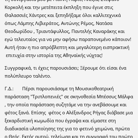
Κορκολή και την μετέπειτα έκπληξη που έγινε στις
Θαλασσιές Χάντρες και ξεπηδήξαμε όλοι καλλιτεχνικά
όπως Λάμπης Λιβιεράτος, Αντώνης Ρέμος, Νατάσα
Θεοδωρίδου , Τριαντάφυλλος, Παντελής Καναράκης και
εγώ τελευταίος για να μην αφήσω παραπονεμένο κάποιον!
Αυτή ήταν η πιο απρόβλεπτη και μεγαλύτερη εισπρακτική
επιτυχία στην ιστορία της Αθηναϊκής νύχτας!
Συγγραφικά, τι έχεις παρουσιάσει; Ξέρουμε ότι είσαι ένα
πολύπλευρο ταλέντο.
Γ.Δ.: Πέρσι παρουσιάσαμε τη Μουσικοθεατρική
παράσταση ''Τριπλοπενιές'' σε σκηνοθεσία Μπέσσυς Μάλφα
, την οποία παράσταση συζητάμε να την ανεβάσουμε και
φέτος ξανά. Επίσης φέτος ο Αλέξανδρος Ρήγας διάβασε μια
ξεκαρδιστική κωμωδία που έγραψα και είμαστε στη
διαδικασία υλοποίησης της για το φετινό χειμώνα, πρώτα
ο Θεός. Εκτός αυτού, τελείωσα και τη συγγραφή του πρώτο