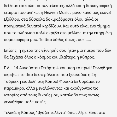
δείξαμε τότε όλοι οι συντελεστές, αλλά και η δισκογραφική
εταιρία που ανήκω, η Heaven Music , μόνο καλό μας έκανε!
Εξάλλου, στα δύσκολα δοκιμαζόμαστε όλοι, αλλά οι
πραγματικά δυνατοί κερδίζουν. Και αυτό είναι ένα τίμημα
που το πλήρωσα πολύ ακριβά στο μέλλον με την επηρμένη
συμπεριφορά μου. Το ίδιο λάθος όμως , ουκ .....
Επίσης, η ημέρα της γέννησής σου ήταν μια ημέρα που δεν
θα ξεχάσει όλος ο κόσμος και ιδιαίτερα η Κύπρος.
Γ.Δ.: 14 Αυγούστου Τετάρτη 4 και μισή το πρωί! Γεννήθηκα
ακριβώς το ίδιο δευτερόλεπτο που ξεκινούσε η 2η
Τούρκικη εισβολή στη Κύπρο! Φυσικά δε θυμάμαι το
παραμικρό, αλλά μεγαλώνοντας και ακούγοντας τις
ιστορίες από τους δικούς μου, κατάλαβα πως όντως
γεννήθηκα πολεμιστής!!
Τελικά, η Κύπρος "βγάζει ταλέντα" όπως λέμε. Είναι στο