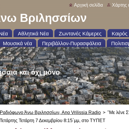
Αρχική σελίδα
Χάρτης 
νω Βριλησσίων
Νέα
Αθλητικά Νέα
Ζωντανές Κάμερες
Καιρός 
Μουσικά νέα
Περιβάλλον-Πυρασφάλεια
Πολιτισ
ήσσια και όχι μόνο
Ραδιόφωνο Άνω Βριλησσίων, Ano Vrilissia Radio
>
"Με λένε 
Τετάρτης Τετάρτη 7 Δεκεμβρίου 8:15΄μμ, στο ΤΥΠΕΤ