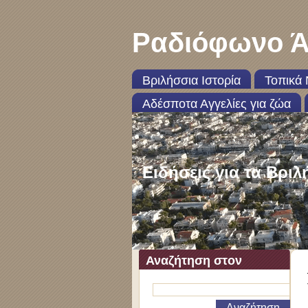
Ραδιόφωνο Ά
Βριλήσσια Ιστορία
Τοπικά 
Αδέσποτα Αγγελίες για ζώα
Ειδήσεις για τα Βριλ
Αναζήτηση στον
ιστότοπο