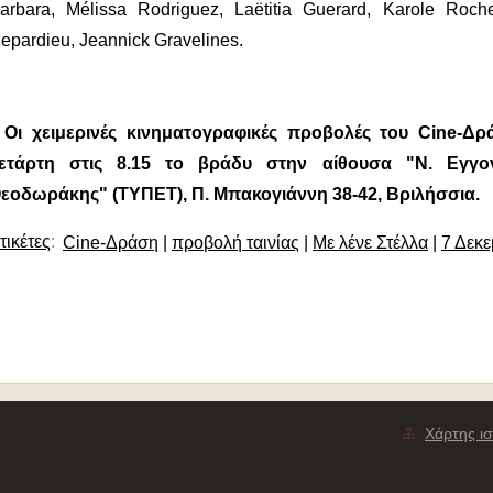
arbara, Mélissa Rodriguez, Laëtitia Guerard, Karole Roch
epardieu, Jeannick Gravelines.
 Οι χειμερινές κινηματογραφικές προβολές του Cine-Δ
ετάρτη στις 8.15 το βράδυ στην αίθουσα "Ν. Εγγ
εοδωράκης" (ΤΥΠΕΤ), Π. Μπακογιάννη 38-42, Βριλήσσια.
τικέτες
:
Cine-Δράση
|
προβολή ταινίας
|
Με λένε Στέλλα
|
7 Δεκε
Χάρτης ισ