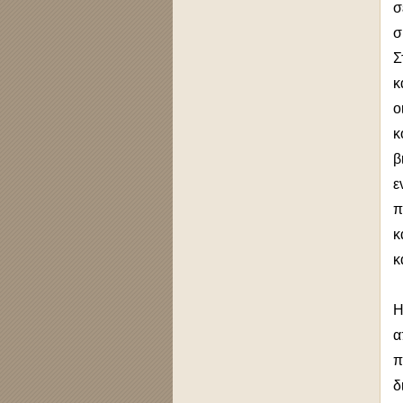
σ
σ
Σ
κ
ο
κ
β
ε
π
κ
κ
Η
α
π
δ