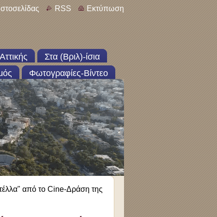
ιστοσελίδας
RSS
Εκτύπωση
Αττικής
Στα (Βριλ)-ίσια
μός
Φωτογραφίες-Βίντεο
Στέλλα" από το Cine-Δράση της