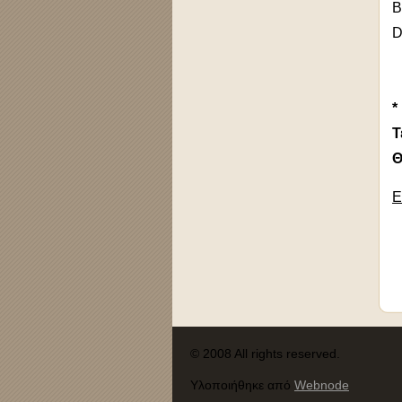
B
D
*
Τ
Θ
Ε
© 2008 All rights reserved.
Υλοποιήθηκε από
Webnode