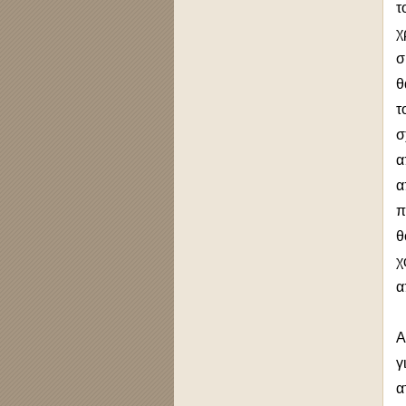
τ
χ
σ
θ
τ
σ
α
α
π
θ
χ
α
Α
γ
α