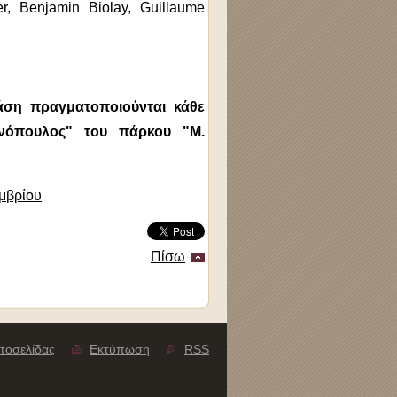
er, Benjamin Biolay, Guillaume
ράση πραγματοποιούνται κάθε
ονόπουλος" του πάρκου "Μ.
μβρίου
Πίσω
τοσελίδας
Εκτύπωση
RSS