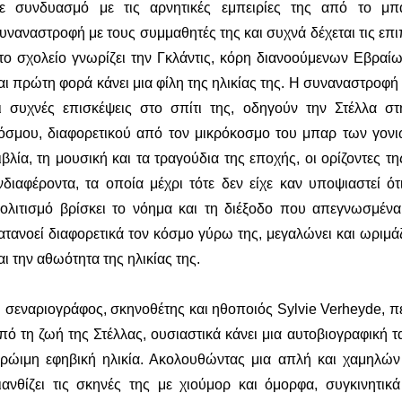
ε συνδυασμό με τις αρνητικές εμπειρίες της από το μπ
υναναστροφή με τους συμμαθητές της και συχνά δέχεται τις επ
το σχολείο γνωρίζει την Γκλάντις, κόρη διανοούμενων Εβραίω
αι πρώτη φορά κάνει μια φίλη της ηλικίας της. Η συναναστροφή τ
ι συχνές επισκέψεις στο σπίτι της, οδηγούν την Στέλλα σ
όσμου, διαφορετικού από τον μικρόκοσμο του μπαρ των γονι
ιβλία, τη μουσική και τα τραγούδια της εποχής, οι ορίζοντες τ
νδιαφέροντα, τα οποία μέχρι τότε δεν είχε καν υποψιαστεί ό
ολιτισμό βρίσκει το νόημα και τη διέξοδο που απεγνωσμένα 
ατανοεί διαφορετικά τον κόσμο γύρω της, μεγαλώνει και ωριμάζ
αι την αθωότητα της ηλικίας της.
 σεναριογράφος, σκηνοθέτης και ηθοποιός Sylvie Verheyde, π
πό τη ζωή της Στέλλας, ουσιαστικά κάνει μια αυτοβιογραφική ται
ρώιμη εφηβική ηλικία. Ακολουθώντας μια απλή και χαμηλών
ιανθίζει τις σκηνές της με χιούμορ και όμορφα, συγκινητικά