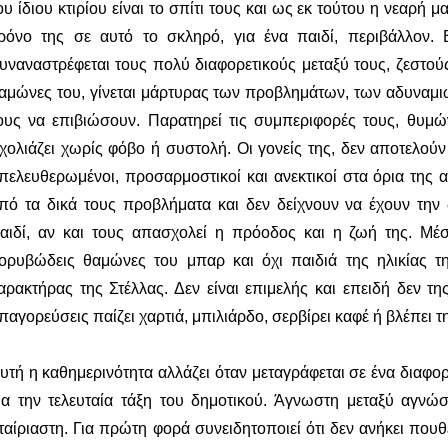
ου ίδιου κτιρίου είναι το σπίτι τους και ως εκ τούτου η νεαρή 
ρόνο της σε αυτό το σκληρό, για ένα παιδί, περιβάλλον. Ε
υναναστρέφεται τους πολύ διαφορετικούς μεταξύ τους, ζεστούς
αμώνες του, γίνεται μάρτυρας των προβλημάτων, των αδυναμι
ους να επιβιώσουν. Παρατηρεί τις συμπεριφορές τους, θυμώνε
χολιάζει χωρίς φόβο ή συστολή. Οι γονείς της, δεν αποτελούν
πελευθερωμένοι, προσαρμοστικοί και ανεκτικοί στα όρια της 
πό τα δικά τους προβλήματα και δεν δείχνουν να έχουν την
αιδί, αν και τους απασχολεί η πρόοδος και η ζωή της. Μέσ
ορυβώδεις θαμώνες του μπαρ και όχι παιδιά της ηλικίας τη
αρακτήρας της Στέλλας. Δεν είναι επιμελής και επειδή δεν τη
παγορεύσεις παίζει χαρτιά, μπιλιάρδο, σερβίρει καφέ ή βλέπει
υτή η καθημερινότητα αλλάζει όταν μεταγράφεται σε ένα διαφο
ια την τελευταία τάξη του δημοτικού. Άγνωστη μεταξύ αγνώ
ταίριαστη. Για πρώτη φορά συνειδητοποιεί ότι δεν ανήκει που