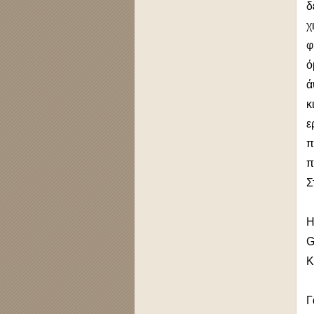
δ
χ
φ
ό
ά
κ
ε
π
π
Σ
Η
G
Κ
Γ