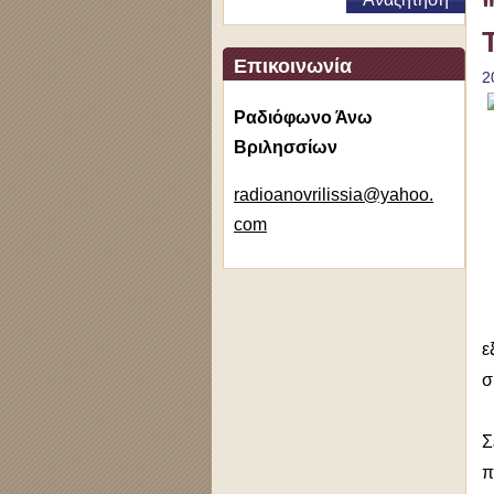
Επικοινωνία
2
Ραδιόφωνο Άνω
Βριλησσίων
radioano
vrilissi
a@yahoo.
com
ε
σ
Σ
π