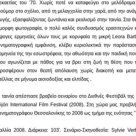
εκαετίας του '70. Χωρίς ποτέ να καταφεύγει στο μελόδραμα
ιούμορ στο σχόλιο, από τη μελαγχολία στην χαρά, από την ανάγ
υγής, εξασφαλίζοντας ζωντάνια και ρεαλισμό στην ταινία. Στα θ
μορφη φωτογραφία, ο πολύ καλός συνδυασμός ερασιτεχνών κ
ψογες ερμηνείες όλων τους με κορυφαία τη μικρή Leora Bar
ινηματογραφική εμφάνιση, κλέβει κυριολεκτικά την παράσταση
ρμηνεία της την εσωστρέφεια, την αθωότητα και την παιδική πον
ου αγωνίζεται με πάθος για να βρει στη ζωή τη θέση που τ
ροσφέρουν στον θεατή απόλαυση χωρίς διακοπή και μετα
τέλλας σε μήνυμα αισιοδοξίας και ελπίδας .
 ταινία απέσπασε βραβείο σεναρίου στο Διεθνές Φεστιβάλ της
ijón International Film Festival (2008). Στη χώρα μας προβ
ινηματογράφου Θεσσαλονίκης το 2008 ως τμήμα της ενότητας "
αλλία 2008. Διάρκεια: 103'. Σενάριο-Σκηνοθεσία: Sylvie V