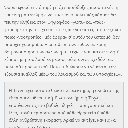
Όσον αφορά την ύπαρξη ή όχι αισιόδοξης προοπτικής, η
ταπεινή μου γνώμη είναι πως αν ο πολιτικός κόσμος δεν
πει την αλήθεια στον ψηφοφόρο «γιατί» και «πώς»
φτάσαμε στην πτώχευση, ποιες «πελατειακές τακτικές» και
ποιες «νοοτροπίες» μάς έφεραν σ’ αυτόν τον ξεπεσμό, δεν
υπάρχει χαραμάδα. Η μετάθεση των ευθυνών και η
δαιμονοποίηση των άλλων ή των έξω είναι μια συνειδητή
εξαπάτηση του λαού εκ μέρους σύμπαντος σχεδόν του
πολικού προσωπικού. Που επιδιώκουν να νέμονται την
εξουσία εναλλάξ μέσω του λαϊκισμού και των υποσχέσεων.
Η Τέχνη έχει αυτό το θεϊκό πλεονέκτημα, η αλήθεια της
είναι απελευθερωτική. Είναι σωτήρια η Τέχνη,
επουλώνει τις πιο βαθιές πληγές. Παρηγορητική και
ίλεα, πολύ περισσότερο από κάθε θρησκεία ή κάθε
άλλη ανθρώπινη έκφραση. Αρκεί να αντέχει κανείς να
ακούσει την αλήθεια.