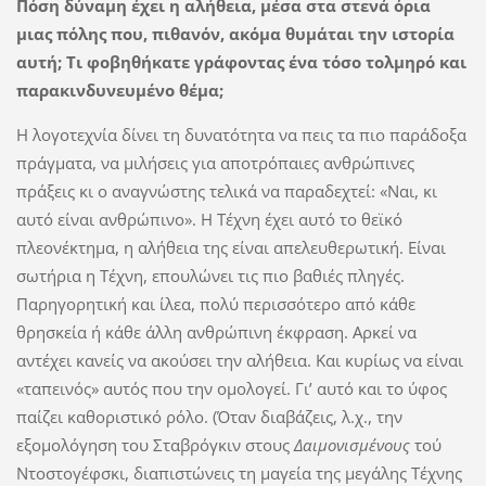
Πόση δύναμη έχει η αλήθεια, μέσα στα στενά όρια
μιας πόλης που, πιθανόν, ακόμα θυμάται την ιστορία
αυτή; Τι φοβηθήκατε γράφοντας ένα τόσο τολμηρό και
παρακινδυνευμένο θέμα;
Η λογοτεχνία δίνει τη δυνατότητα να πεις τα πιο παράδοξα
πράγματα, να μιλήσεις για αποτρόπαιες ανθρώπινες
πράξεις κι ο αναγνώστης τελικά να παραδεχτεί: «Ναι, κι
αυτό είναι ανθρώπινο». Η Τέχνη έχει αυτό το θεϊκό
πλεονέκτημα, η αλήθεια της είναι απελευθερωτική. Είναι
σωτήρια η Τέχνη, επουλώνει τις πιο βαθιές πληγές.
Παρηγορητική και ίλεα, πολύ περισσότερο από κάθε
θρησκεία ή κάθε άλλη ανθρώπινη έκφραση. Αρκεί να
αντέχει κανείς να ακούσει την αλήθεια. Και κυρίως να είναι
«ταπεινός» αυτός που την ομολογεί. Γι’ αυτό και το ύφος
παίζει καθοριστικό ρόλο. (Όταν διαβάζεις, λ.χ., την
εξομολόγηση του Σταβρόγκιν στους
Δαιμονισμένους
τού
Ντοστογέφσκι, διαπιστώνεις τη μαγεία της μεγάλης Τέχνης