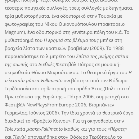
τέσσερις ποιητικές συλλογές, τρεις συλλογές με διηγήματα,
τρία μυθιστορήματα, ένα οδοιπορικό στην Τουρκία με
φωτογραφίες του Νίκου Οικονομόπουλου (πρακτορείο
Magnum), ένα οδοιπορικό στη γενέτειρα πόλη του κ.ά. Το
μυθιστόρημά του
Η ερημιά στο βλέμμα τους
μπήκε στη
βραχεία λίστα των κρατικών βραβείων (2009). Το 1988
παρουσιάστηκε το λιμπρέτο του
Σπίτια της μνήμης σπίτια
της σιωπής
στο Διεθνές Φεστιβάλ Πάτρας σε μουσική-
σκηνοθεσία Θάνου Μικρούτσικου. Το θεατρικό έργο του
Η
τελευταία μάσκα-Fallimento
ανεβάστηκε από τον Θόδωρο
Τερζόπουλο και τη θεατρική του ομάδα Άττις (Πολιτιστική
Πρωτεύουσα της Ευρώπης – Πάτρα 2006, συμμετοχή στο
Φεστιβάλ NewPlaysFromEurope 2006, Βισμπάντεν
Γερμανίας, Ιούνιος 2006). Την ίδια χρονιά το θεατρικό έργο
διεκδικεί το «Βραβείο Κοινού». Για τη σκηνοθεσία στην
Τελευταία μάσκα-Fallimento
(καθώς και για τους «
Πέρσες
»
και
Τζενίν
) απονεμήθηκε στον Θόδωρο Τερζόπουλο το