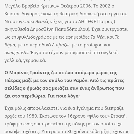
Μεγάλο Βραβείο Κριτικών Θεάτρου 2006. Το 2002 ο
Κώστας Λογαράς έκανε τη θεατρική διασκευή στο έργο τού
Ντοστογέφσκι
Λευκές νύχτες
για το ΔΗΠΕΘΕ Πάτρας (
σκηνοθεσία Δημοσθένη Παπαδόπουλου). Έχει συνεργαστεί
ως επιφυλλιδογράφος με τις εφημερίδες
Τα Νέα
, και
Το
Βήμα
, με το περιοδικό
Διαβάζω
, με το protagon και
oanagnostis
. Έργα του έχουν μεταφραστεί στα αγγλικά,
γαλλικά, γερμανικά.
Ο Μαρίνος Τριάντης ζει σε ένα απόμερο μέρος της
Πάτρας μαζί με τον σκύλο του Ραμόν. Από τις πρώτες
σελίδες ο ήρωάς σας μοιάζει σαν ένας άνθρωπος που
ζει στο περιθώριο. Για ποιο λόγο;
Έχει μόλις αποφυλακιστεί για ένα έγκλημα που διέπραξε,
αρχές τού 1980. Σκότωσε τον 16χρονο «φίλο του» Στρατή,
τρόφιμο ενός οικοτροφείου της πόλης με τον οποίο είχε
συνάψει σχέσεις. Ύστερα από 30 χρόνια κάθειρξης, έχοντας