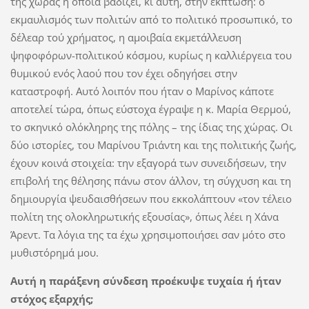
της χώρας η οποία βαδίζει, κι αυτή, στην έκπτωση: ο
εκμαυλισμός των πολιτών από το πολιτικό προσωπικό, το
δέλεαρ τού χρήματος, η αμοιβαία εκμετάλλευση
ψηφοφόρων-πολιτικού κόσμου, κυρίως η καλλιέργεια του
θυμικού ενός λαού που τον έχει οδηγήσει στην
καταστροφή. Αυτό λοιπόν που ήταν ο Μαρίνος κάποτε
αποτελεί τώρα, όπως εύστοχα έγραψε η κ. Μαρία Θερμού,
το σκηνικό ολόκληρης της πόλης – της ίδιας της χώρας. Οι
δύο ιστορίες, του Μαρίνου Τριάντη και της πολιτικής ζωής,
έχουν κοινά στοιχεία: την εξαγορά των συνειδήσεων, την
επιβολή της θέλησης πάνω στον άλλον, τη σύγχυση και τη
δημιουργία ψευδαισθήσεων που εκκολάπτουν «τον τέλειο
πολίτη της ολοκληρωτικής εξουσίας», όπως λέει η Χάνα
Άρεντ. Τα λόγια της τα έχω χρησιμοποιήσει σαν μότο στο
μυθιστόρημά μου.
Αυτή η παράξενη σύνδεση προέκυψε τυχαία ή ήταν
στόχος εξαρχής;