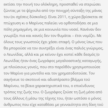
εκτίσει την ποινή του ολόκληρη, προσπαθεί να στεριώσει
ζώντας με τα ψίχουλα από την πενιχρή σύνταξη της μάνας
του (οι σχέσεις δύσκολες). Είναι 2011, η χώρα βρίσκεται σε
πτώχευση κι ο Μαρίνος παλεύει να ορθοποδήσει σε μια
πόλη ρημαγμένη, σε μια κοινωνία που νοσεί. Κανέναν δεν
γνωρίζει πια και κανείς δεν τον θυμάται – έτσι νομίζει. Με
όλους τους γνωστούς έχει χάσει επαφή. Ο μόνος ίσως που
θα μπορούσε να τον συντρέξει είναι ένας παλιός γνώριμος,
ο Λεωνίδας, αλλά και με κείνον έχει κοπεί κάθε δεσμός (ο
Λεωνίδας ήταν ένας ζωγράφος μεγαλοαστικής καταγωγής,
με πλούσιους γονείς, που στο παρελθόν χρησιμοποιούσε
τον Μαρίνο για μοντέλο και τον χρηματοδοτούσε. Τον
σαγήνευε το σκοτεινό και αδιαπέραστο βλέμμα τού
Μαρίνου, τα βίαια χαρακτηριστικά του, ο επικίνδυνος
τρόπος της ζωής του. Ο ζωγράφος ζούσε τη ζωή μέσα από
τους άλλους ή μέσω της τέχνης του, ήταν ωστόσο ο μόνος
άνθρωπος που είχε καταθέσει με γενναιότητα στη δίκη τού