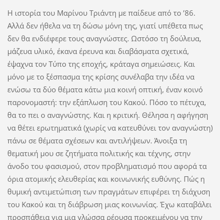
Η ιστορία του Μαρίνου Τριάντη με παίδευε από το ’86.
Αλλά δεν ήθελα να τη δώσω μόνη της, γιατί υπέθετα πως
δεν θα ενδιέφερε τους αναγνώστες. Ωστόσο τη δούλευα,
μάζευα υλικό, έκανα έρευνα και διαβάσματα σχετικά,
έψαχνα τον Τύπο της εποχής, κράταγα σημειώσεις. Και
μόνο με το ξέσπασμα της κρίσης συνέλαβα την ιδέα να
ενώσω τα δύο θέματα κάτω μια κοινή οπτική, έναν κοινό
παρονομαστή: την εξάπλωση του Κακού. Πόσο το πέτυχα,
θα το πει ο αναγνώστης. Και η κριτική. Θέλησα η αφήγηση
να θέτει ερωτηματικά (χωρίς να κατευθύνει τον αναγνώστη)
πάνω σε θέματα σχέσεων και αντιλήψεων. Άνοιξα τη
θεματική μου σε ζητήματα πολιτικής και τέχνης, στην
άνοδο του φασισμού, στον προβληματισμό που αφορά τα
όρια ατομικής ελευθερίας και κοινωνικής ευθύνης. Πώς η
θυμική αντιμετώπιση των πραγμάτων επιφέρει τη διάχυση
του Κακού και τη διάβρωση μιας κοινωνίας. Έχω καταβάλει
προσπάθεια για μια γλώσσα ρέουσα προκειμένου να την