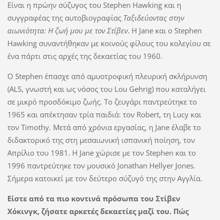
Είναι η πρώην σύζυγος του Stephen Hawking και η
συγγραφέας της αυτοβιογραφίας
Ταξιδεύοντας στην
αιωνιότητα: Η ζωή μου με τον Στίβεν
. Η Jane και ο Stephen
Hawking συναντήθηκαν με κοινούς φίλους του κολεγίου σε
ένα πάρτι στις αρχές της δεκαετίας του 1960.
Ο Stephen έπασχε από αμυοτροφική πλευρική σκλήρυνση
(ALS, γνωστή και ως νόσος του Lou Gehrig) που καταλήγει
σε μικρό προσδόκιμο ζωής. Το ζευγάρι παντρεύτηκε το
1965 και απέκτησαν τρία παιδιά: τον Robert, τη Lucy και
τον Timothy. Μετά από χρόνια εργασίας, η Jane έλαβε το
διδακτορικό της στη μεσαιωνική ισπανική ποίηση, τον
Απρίλιο του 1981. Η Jane χώρισε με τον Stephen και το
1996 παντρεύτηκε τον μουσικό Jonathan Hellyer Jones.
Σήμερα κατοικεί με τον δεύτερο σύζυγό της στην Αγγλία.
Είστε από τα πιο κοντινά πρόσωπα του Στίβεν
Χόκινγκ, ζήσατε αρκετές δεκαετίες μαζί του. Πώς