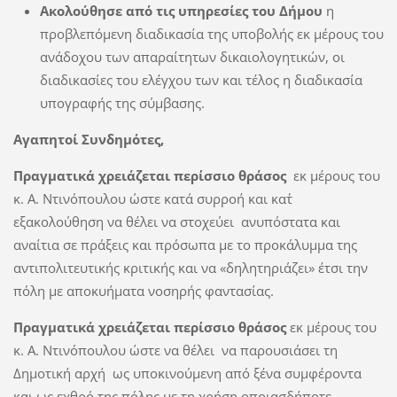
Ακολούθησε από τις υπηρεσίες του Δήμου
η
προβλεπόμενη διαδικασία της υποβολής εκ μέρους του
ανάδοχου των απαραίτητων δικαιολογητικών, οι
διαδικασίες του ελέγχου των και τέλος η διαδικασία
υπογραφής της σύμβασης.
Αγαπητοί Συνδημότες,
Πραγματικά χρειάζεται περίσσιο θράσος
εκ μέρους του
κ. Α. Ντινόπουλου ώστε κατά συρροή και κατ΄
εξακολούθηση να θέλει να στοχεύει ανυπόστατα και
αναίτια σε πράξεις και πρόσωπα με το προκάλυμμα της
αντιπολιτευτικής κριτικής και να «δηλητηριάζει» έτσι την
πόλη με αποκυήματα νοσηρής φαντασίας.
Πραγματικά χρειάζεται περίσσιο θράσος
εκ μέρους του
κ. Α. Ντινόπουλου ώστε να θέλει να παρουσιάσει τη
Δημοτική αρχή ως υποκινούμενη από ξένα συμφέροντα
και ως εχθρό της πόλης με τη χρήση οποιασδήποτε