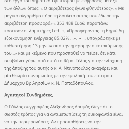
στο έργο του Δημοτικού φωτισμού με εκφράσεις μεταξύ
των άλλων όπως: « Ο ακριβότερος έγινε φθηνότερος», « Με
μαγικό αλγόριθμο πήρε τη δουλειά αυτός που έδωσε την
ακριβότερη προσφορά» « 353.488 Ευρώ παραπάνω
κόστισαν οι λαμπτήρες Led…», «Προσφέροντας τη θηριώδη
εξοικονόμηση ενέργειας 85,02% …», « … υπογράφτηκε με
καθυστέρηση 13 μηνών από την ημερομηνία κατακύρωσής
του…» και με κείμενο που προσπαθεί να πείσει ότι κάτι
συμβαίνει γύρω από αυτό το θέμα. Τέλος για την ενίσχυση
της άποψης του αυτής ο κ. Α. Ντινόπουλος αναφέρει και
μία θεωρία συνομωσίας με την εμπλοκή του επίτιμου
Δήμαρχου Βριλησσίων κ. Ν. Παπαδόπουλου.
Αγαπητοί Συνδημότες,
Ο Γάλλος συγγραφέας Αλέξανδρος Δουμάς έλεγε ότι ο
σωστός τρόπος για να αντιμετωπίσεις τη συκοφαντία είναι
να την περιφρονήσεις. Αν προσπαθήσεις να την
αντικρούσεις ή να τη διαψεύσεις, θα σε νικήσει.