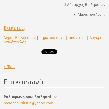
Ο Δήμαρχος Βριλησσίων
Ξ. Μανιατογιάννης
Ετικέτες
:
Δήμος Βριλησσίων
|
δημοτική αρχή
|
απάντηση
|
Αργύρης
Ντινόπουλος
« Πίσω
Επικοινωνία
Ραδιόφωνο Άνω Βριλησσίων
radioano
vrilissi
a@yahoo.
com