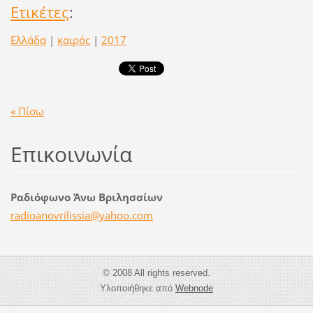
Ετικέτες
:
Ελλάδα
|
καιρός
|
2017
« Πίσω
Επικοινωνία
Ραδιόφωνο Άνω Βριλησσίων
radioano
vrilissi
a@yahoo.
com
© 2008 All rights reserved.
Υλοποιήθηκε από
Webnode