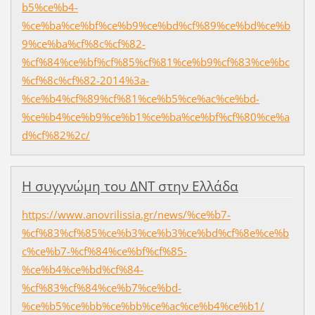
b5%ce%b4-
%ce%ba%ce%bf%ce%b9%ce%bd%cf%89%ce%bd%ce%b
9%ce%ba%cf%8c%cf%82-
%cf%84%ce%bf%cf%85%cf%81%ce%b9%cf%83%ce%bc
%cf%8c%cf%82-2014%3a-
%ce%b4%cf%89%cf%81%ce%b5%ce%ac%ce%bd-
%ce%b4%ce%b9%ce%b1%ce%ba%ce%bf%cf%80%ce%a
d%cf%82%2c/
Η συγγνώμη του ΔΝΤ στην Ελλάδα
https://www.anovrilissia.gr/news/%ce%b7-
%cf%83%cf%85%ce%b3%ce%b3%ce%bd%cf%8e%ce%b
c%ce%b7-%cf%84%ce%bf%cf%85-
%ce%b4%ce%bd%cf%84-
%cf%83%cf%84%ce%b7%ce%bd-
%ce%b5%ce%bb%ce%bb%ce%ac%ce%b4%ce%b1/