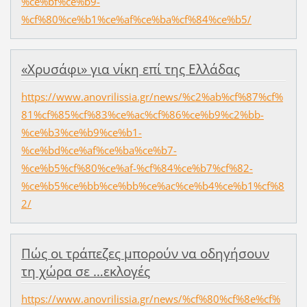
%ce%bf%ce%b9-
%cf%80%ce%b1%ce%af%ce%ba%cf%84%ce%b5/
«Χρυσάφι» για νίκη επί της Ελλάδας
https://www.anovrilissia.gr/news/%c2%ab%cf%87%cf%
81%cf%85%cf%83%ce%ac%cf%86%ce%b9%c2%bb-
%ce%b3%ce%b9%ce%b1-
%ce%bd%ce%af%ce%ba%ce%b7-
%ce%b5%cf%80%ce%af-%cf%84%ce%b7%cf%82-
%ce%b5%ce%bb%ce%bb%ce%ac%ce%b4%ce%b1%cf%8
2/
Πώς οι τράπεζες μπορούν να οδηγήσουν
τη χώρα σε …εκλογές
https://www.anovrilissia.gr/news/%cf%80%cf%8e%cf%