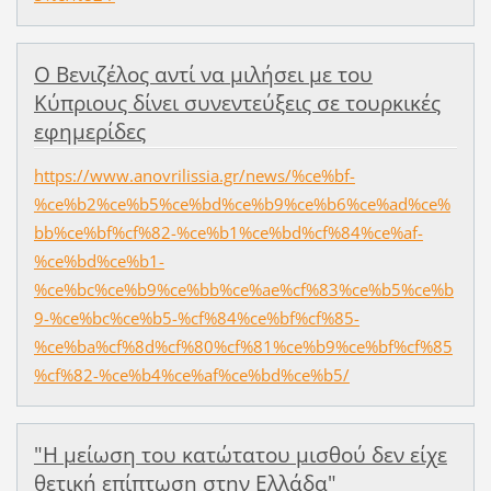
Ο Βενιζέλος αντί να μιλήσει με του
Κύπριους δίνει συνεντεύξεις σε τουρκικές
εφημερίδες
https://www.anovrilissia.gr/news/%ce%bf-
%ce%b2%ce%b5%ce%bd%ce%b9%ce%b6%ce%ad%ce%
bb%ce%bf%cf%82-%ce%b1%ce%bd%cf%84%ce%af-
%ce%bd%ce%b1-
%ce%bc%ce%b9%ce%bb%ce%ae%cf%83%ce%b5%ce%b
9-%ce%bc%ce%b5-%cf%84%ce%bf%cf%85-
%ce%ba%cf%8d%cf%80%cf%81%ce%b9%ce%bf%cf%85
%cf%82-%ce%b4%ce%af%ce%bd%ce%b5/
"Η μείωση του κατώτατου μισθού δεν είχε
θετική επίπτωση στην Ελλάδα"