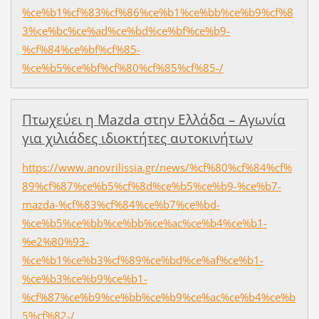
%ce%b1%cf%83%cf%86%ce%b1%ce%bb%ce%b9%cf%8
3%ce%bc%ce%ad%ce%bd%ce%bf%ce%b9-
%cf%84%ce%bf%cf%85-
%ce%b5%ce%bf%cf%80%cf%85%cf%85-/
Πτωχεύει η Mazda στην Ελλάδα – Αγωνία
για χιλιάδες ιδιοκτήτες αυτοκινήτων
https://www.anovrilissia.gr/news/%cf%80%cf%84%cf%
89%cf%87%ce%b5%cf%8d%ce%b5%ce%b9-%ce%b7-
mazda-%cf%83%cf%84%ce%b7%ce%bd-
%ce%b5%ce%bb%ce%bb%ce%ac%ce%b4%ce%b1-
%e2%80%93-
%ce%b1%ce%b3%cf%89%ce%bd%ce%af%ce%b1-
%ce%b3%ce%b9%ce%b1-
%cf%87%ce%b9%ce%bb%ce%b9%ce%ac%ce%b4%ce%b
5%cf%82-/