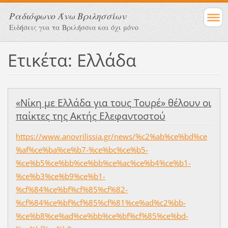
Ραδιόφωνο Άνω Βριλησσίων
Ειδήσεις για τα Βριλήσσια και όχι μόνο
Ετικέτα: Ελλάδα
«Νίκη με Ελλάδα για τους Τουρέ» θέλουν οι
παίκτες της Ακτής Ελεφαντοστού
https://www.anovrilissia.gr/news/%c2%ab%ce%bd%ce
%af%ce%ba%ce%b7-%ce%bc%ce%b5-
%ce%b5%ce%bb%ce%bb%ce%ac%ce%b4%ce%b1-
%ce%b3%ce%b9%ce%b1-
%cf%84%ce%bf%cf%85%cf%82-
%cf%84%ce%bf%cf%85%cf%81%ce%ad%c2%bb-
%ce%b8%ce%ad%ce%bb%ce%bf%cf%85%ce%bd-