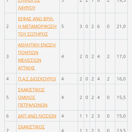
1
ΣΥΛΛΟΓΟΣ
5
2
2
1
6
2
19,5
ΛΑΥΡΙΟΥ
ΕΕΦΑΣ ΑΝΩ ΒΡΙΛ.
2
Η ΜΕΤΑΜΟΡΦΩΣΗ
5
3
0
2
6
0
21,0
ΤΟΥ ΣΩΤΗΡΟΣ
ΑΘΛΗΤΙΚΗ ΕΝΩΣΗ
ΠΟΝΤΙΩΝ
3
4
2
0
2
4
2
17,0
ΜΕΛΙΣΣΙΩΝ
ΑΤΤΙΚΗΣ
4
Π.Α.Σ ΔΙΟΣΚΟΥΡΟΙ
4
2
0
2
4
2
16,0
ΣΚΑΚΙΣΤΙΚΟΣ
5
ΟΜΙΛΟΣ
4
2
0
2
4
0
15,5
ΠΕΤΡΑΛΩΝΩΝ
6
ΔΚΠ ΑΝΩ ΛΙΟΣΙΩΝ
4
1
1
2
3
0
15,0
ΣΚΑΚΙΣΤΙΚΟΣ
7
4
1
1
2
3
0
13,5