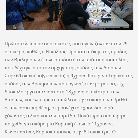
η
Πρώτα τελείωσαν οι σκακιστές που αγωνίζονταν στην 2
σκακιέρα, καθώς ο Νικόλαος Πραματευτάκης της ομάδας
των Βριλησσίων έκανε αποδεκτή την πρόταση ισοπαλίας
που δέχτηκε από τον αρχηγό της ομάδας των Λιοσίων.
η
Στην 6
σκακιέρα(γυναικεία) η 9χρονη Κατερίνα Τυράκη της
ομάδας των Βριλησσίων που αγωνιζόταν με μαύρα, είχε
δύσκολο έργο απέναντι στη 18χρονη σκακίστρια των
Λιοσίων, και ενώ πρώτα απώλεσε την ευκαιρία να βρεθεί
σε πλεονεκτική θέση, στη συνέχεια έχασε διαφορά
χάνοντας τελικά και την παρτίδα. Πολύ ωραίο και ώριμο
παιχνίδι για ακόμα μία Κυριακή έκανε ο 11χρονος
η
Κωνσταντίνος Κορμακόπουλος στην 8
σκακιέρα. Ο