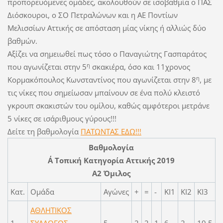
προπορευόμενες ομάδες, ακολουθούν σε ισοβαθμία ο ΠΑΣ
Διόσκουροι, ο ΣΟ Πετραλώνων και η ΑΕ Ποντίων
Μελισσίων Αττικής σε απόσταση μίας νίκης ή αλλιώς δύο
βαθμών.
Αξίζει να σημειωθεί πως τόσο ο Παναγιώτης Γασπαράτος
η
που αγωνίζεται στην 5
σκακιέρα, όσο και 11χρονος
η
Κορμακόπουλος Κωνσταντίνος που αγωνίζεται στην 8
, με
τις νίκες που σημείωσαν μπαίνουν σε ένα πολύ κλειστό
γκρουπ σκακιστών του ομίλου, καθώς αμφότεροι μετράνε
5 νίκες σε ισάριθμους γύρους!!!
Δείτε τη βαθμολογία
ΠΑΤΩΝΤΑΣ ΕΔΩ!!!
Βαθμολογία
Α΄ Τοπική Κατηγορία Αττικής 2019
Α2 Όμιλος
Κατ.
Ομάδα
Αγώνες
+
=
-
ΚΙ1
ΚΙ2
ΚΙ3
ΑΘΛΗΤΙΚΟΣ