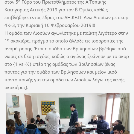
ο
στον 5
Γύρο του Πρωταθλήματος της Α΄ Τοπικής
Κατηγορίας Αττικής 2019 για τον Β΄ Όμιλο, καθώς
επιβλήθηκε εντός έδρας του ΔΗ.ΚΕ.Π. Άνω Λιοσίων με σκορ
4½-3, την Κυριακή 10 Φεβρουαρίου 2019!!!
Η ομάδα των Λιοσίων αγωνίστηκε με παίκτη λιγότερο στην
η
1
σκακιέρα, πράγμα το οποίο άλλαξε τις ισορροπίες της
αναμέτρησης. Έτσι η ομάδα των Βριλησσίων βρέθηκε από
νωρίς σε θέση ισχύος, καθώς ο αγώνας ξεκίνησε με το σκορ
στο {1 vs -½} υπέρ της ομάδας των Βριλησσίων (ένας
πόντος για την ομάδα των Βριλησσίων και μείον μισό
πόντο ποινής για την ομάδα των Λιοσίων λόγω της κενής
σκακιέρας).