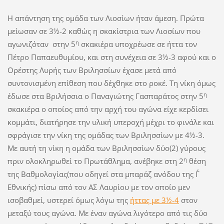
Η απάντηση της ομάδα των Λιοσίων ήταν άμεση. Πρώτα
μείωσαν σε 3½-2 καθώς η σκακίστρια των Λιοσίων που
η
αγωνιζόταν στην 5
σκακιέρα υποχρέωσε σε ήττα τον
Πέτρο Παπαευθυμίου, και στη συνέχεια σε 3½-3 αφού και ο
Ορέστης Λυρής των Βριλησσίων έχασε μετά από
συντονισμένη επίθεση που δέχθηκε στο ροκέ. Τη νίκη όμως
η
έδωσε στα Βριλήσσια ο Παναγιώτης Γασπαράτος στην 5
σκακιέρα ο οποίος από την αρχή του αγώνα είχε κερδίσει
κομμάτι, διατήρησε την υλική υπεροχή μέχρι το φινάλε και
σφράγισε την νίκη της ομάδας των Βριλησσίων με 4½-3.
Με αυτή τη νίκη η ομάδα των Βριλησσίων δύο(2) γύρους
η
πριν ολοκληρωθεί το Πρωτάθλημα, ανέβηκε στη 2
θέση
της Βαθμολογίας(που οδηγεί στα μπαράζ ανόδου της Γ΄
Εθνικής) πίσω από τον ΑΣ Λαυρίου με τον οποίο μεν
ισοβαθμεί, υστερεί όμως λόγω της
ήττας με 3½-4
στον
μεταξύ τους αγώνα. Με έναν αγώνα λιγότερο από τις δύο