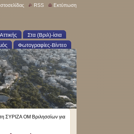
ιστοσελίδας
RSS
Εκτύπωση
Αττικής
Στα (Βριλ)-ίσια
μός
Φωτογραφίες-Βίντεο
ση ΣΥΡΙΖΑ ΟΜ Βριλησσίων για