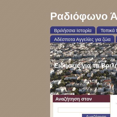
Ραδιόφωνο Ά
Βριλήσσια Ιστορία
Τοπικά 
Αδέσποτα Αγγελίες για ζώα
Ειδήσεις για τα Βριλ
Αναζήτηση στον
ιστότοπο