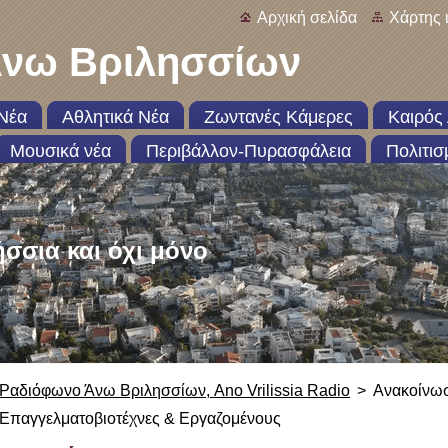
Αρχική σελίδα
Χάρτης 
νω Βριλησσίων
Νέα
Αθλητικά Νέα
Ζωντανές Κάμερες
Καιρός 
Μουσικά νέα
Περιβάλλον-Πυρασφάλεια
Πολιτισ
ήσσια και όχι μόνο
Ραδιόφωνο Άνω Βριλησσίων, Ano Vrilissia Radio
>
Ανακοίνω
Επαγγελματοβιοτέχνες & Εργαζομένους