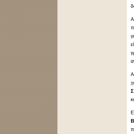
δ
Α
π
γ
ε
γ
α
Α
χ
Σ
κ
Ε
Β
π