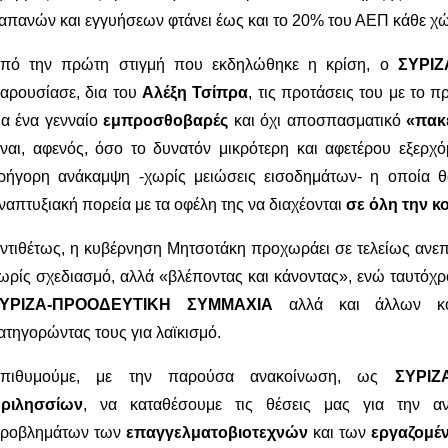
απανών και εγγυήσεων φτάνει έως και το 20% του ΑΕΠ κάθε χ
πό την πρώτη στιγμή που εκδηλώθηκε η κρίση, ο
ΣΥΡΙ
αρουσίασε, δια του
Αλέξη Τσίπρα
, τις προτάσεις του με το
ια ένα γενναίο
εμπροσθοβαρές
και όχι αποσπασματικό
«πακέ
ίναι, αφενός, όσο το δυνατόν μικρότερη και αφετέρου εξερχ
ρήγορη ανάκαμψη -χωρίς μειώσεις εισοδημάτων- η οποία θα
ναπτυξιακή πορεία με τα οφέλη της να διαχέονται
σε όλη την κ
ντιθέτως, η κυβέρνηση Μητσοτάκη προχωράει σε τελείως ανε
ωρίς σχεδιασμό, αλλά «βλέποντας και κάνοντας», ενώ ταυτόχρ
ΥΡΙΖΑ-ΠΡΟΟΔΕΥΤΙΚΗ ΣΥΜΜΑΧΙΑ
αλλά και άλλων κομ
ατηγορώντας τους για λαϊκισμό.
πιθυμούμε, με την παρούσα ανακοίνωση, ως
ΣΥΡΙΖ
ριλησσίων
, να καταθέσουμε τις θέσεις μας για την α
ροβλημάτων των
επαγγελματοβιοτεχνών
και των
εργαζομέ