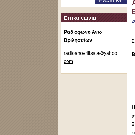
Επικοινωνία
2
Ραδιόφωνο Άνω
Βριλησσίων
Σ
radioano
vrilissi
a@yahoo.
Β
com
Η
α
δ
ε