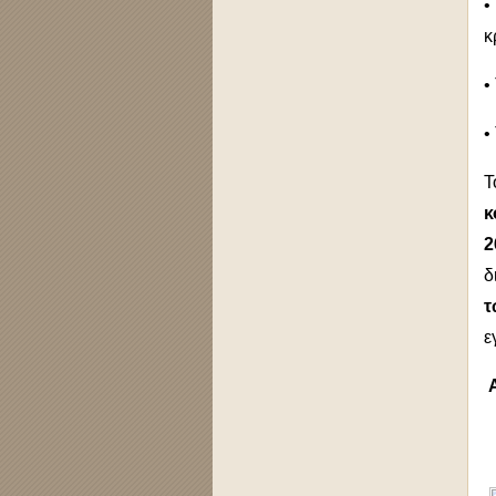
•
κ
•
•
κ
2
δ
τ
ε