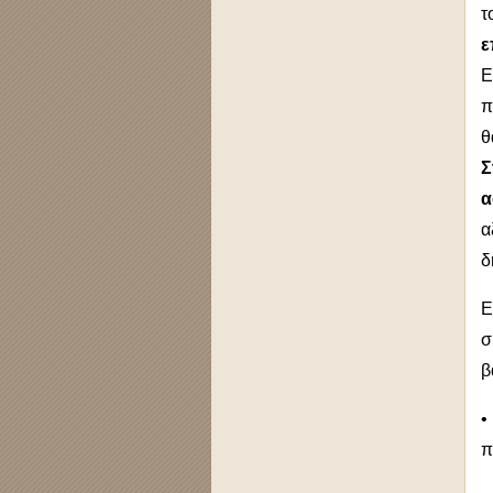
τ
ε
Ε
π
θ
Σ
α
α
δ
Ε
σ
β
•
π