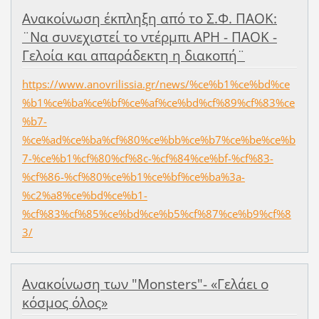
Ανακοίνωση έκπληξη από το Σ.Φ. ΠΑΟΚ:
¨Να συνεχιστεί το ντέρμπι ΑΡΗ - ΠΑΟΚ -
Γελοία και απαράδεκτη η διακοπή¨
https://www.anovrilissia.gr/news/%ce%b1%ce%bd%ce
%b1%ce%ba%ce%bf%ce%af%ce%bd%cf%89%cf%83%ce
%b7-
%ce%ad%ce%ba%cf%80%ce%bb%ce%b7%ce%be%ce%b
7-%ce%b1%cf%80%cf%8c-%cf%84%ce%bf-%cf%83-
%cf%86-%cf%80%ce%b1%ce%bf%ce%ba%3a-
%c2%a8%ce%bd%ce%b1-
%cf%83%cf%85%ce%bd%ce%b5%cf%87%ce%b9%cf%8
3/
Ανακοίνωση των "Monsters"- «Γελάει ο
κόσμος όλος»