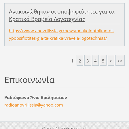
Ανακοινώθηκαν οι υποψηφιότητες για τα
Κρατικά Βραβεία Λογοτεχνίας
https://www.anovrilissia.gr/news/anakoinothikan-oi-
ypopsifiotites-gia-ta-kratika-vraveia-logotechnias/
1
2
3
4
5
>
>>
Επικοινωνία
Ραδιόφωνο Άνω Βριλησσίων
radioano
vrilissi
a@yahoo.
com
© 2008 All rights reserved.