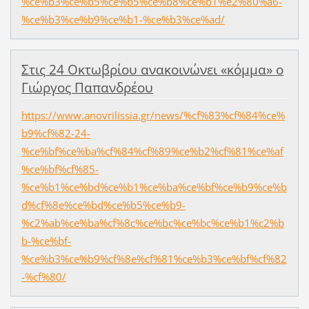
%ce%b3%ce%b5%ce%b5%ce%b8%ce%b1%e2%80%a6-
%ce%b3%ce%b9%ce%b1-%ce%b3%ce%ad/
Στις 24 Οκτωβρίου ανακοινώνει «κόμμα» ο
Γιώργος Παπανδρέου
https://www.anovrilissia.gr/news/%cf%83%cf%84%ce%
b9%cf%82-24-
%ce%bf%ce%ba%cf%84%cf%89%ce%b2%cf%81%ce%af
%ce%bf%cf%85-
%ce%b1%ce%bd%ce%b1%ce%ba%ce%bf%ce%b9%ce%b
d%cf%8e%ce%bd%ce%b5%ce%b9-
%c2%ab%ce%ba%cf%8c%ce%bc%ce%bc%ce%b1%c2%b
b-%ce%bf-
%ce%b3%ce%b9%cf%8e%cf%81%ce%b3%ce%bf%cf%82
-%cf%80/