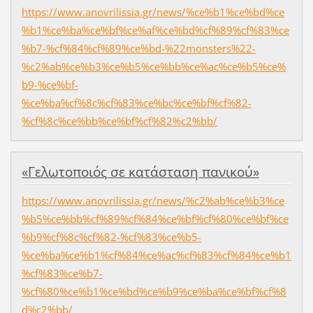
https://www.anovrilissia.gr/news/%ce%b1%ce%bd%ce
%b1%ce%ba%ce%bf%ce%af%ce%bd%cf%89%cf%83%ce
%b7-%cf%84%cf%89%ce%bd-%22monsters%22-
%c2%ab%ce%b3%ce%b5%ce%bb%ce%ac%ce%b5%ce%
b9-%ce%bf-
%ce%ba%cf%8c%cf%83%ce%bc%ce%bf%cf%82-
%cf%8c%ce%bb%ce%bf%cf%82%c2%bb/
«Γελωτοποιός σε κατάσταση πανικού»
https://www.anovrilissia.gr/news/%c2%ab%ce%b3%ce
%b5%ce%bb%cf%89%cf%84%ce%bf%cf%80%ce%bf%ce
%b9%cf%8c%cf%82-%cf%83%ce%b5-
%ce%ba%ce%b1%cf%84%ce%ac%cf%83%cf%84%ce%b1
%cf%83%ce%b7-
%cf%80%ce%b1%ce%bd%ce%b9%ce%ba%ce%bf%cf%8
d%c2%bb/