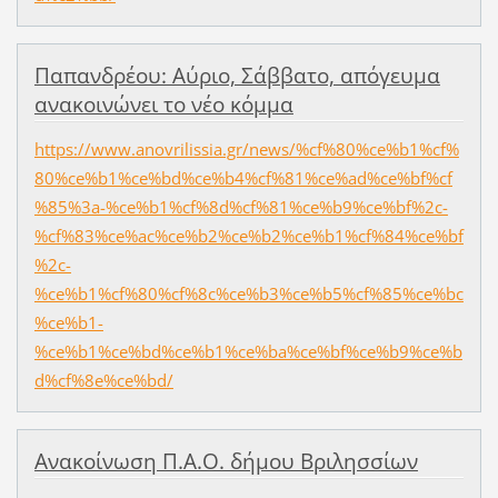
Παπανδρέου: Αύριο, Σάββατο, απόγευμα
ανακοινώνει το νέο κόμμα
https://www.anovrilissia.gr/news/%cf%80%ce%b1%cf%
80%ce%b1%ce%bd%ce%b4%cf%81%ce%ad%ce%bf%cf
%85%3a-%ce%b1%cf%8d%cf%81%ce%b9%ce%bf%2c-
%cf%83%ce%ac%ce%b2%ce%b2%ce%b1%cf%84%ce%bf
%2c-
%ce%b1%cf%80%cf%8c%ce%b3%ce%b5%cf%85%ce%bc
%ce%b1-
%ce%b1%ce%bd%ce%b1%ce%ba%ce%bf%ce%b9%ce%b
d%cf%8e%ce%bd/
Aνακοίνωση Π.Α.Ο. δήμου Βριλησσίων