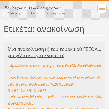
Ραδιόφωνο Άνω Βριλησσίων
Ειδήσεις για τα Βριλήσσια και όχι μόνο
Ετικέτα: ανακοίνωση
Μια ανακοίνωση (;) του τουρκικού ΓΕΕΘΑ…
για γέλια και για κλάματα!
https://www.anovrilissia.gr/news/%ce%bc%ce%b9%ce%
b1-
%ce%b1%ce%bd%ce%b1%ce%ba%ce%bf%ce%af%ce%b
d%cf%89%cf%83%ce%b7-%28%3b%29-
%cf%84%ce%bf%cf%85-
%cf%84%ce%bf%cf%85%cf%81%ce%ba%ce%b9%ce%ba
%ce%bf%cf%8d-