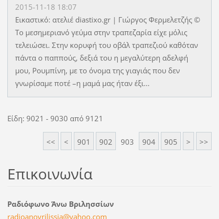
2015-11-18 18:07
Εικαστικό: ατελιέ diastixo.gr | Γιώργος Φερμελετζής ©
Το μεσημεριανό γεύμα στην τραπεζαρία είχε μόλις
τελειώσει. Στην κορυφή του οβάλ τραπεζιού καθόταν
πάντα ο παππούς, δεξιά του η μεγαλύτερη αδελφή
μου, Ρουμπίνη, με το όνομα της γιαγιάς που δεν
γνωρίσαμε ποτέ –η μαμά μας ήταν έξι...
Είδη: 9021 - 9030 από 9121
<<
<
901
902
903
904
905
>
>>
Επικοινωνία
Ραδιόφωνο Άνω Βριλησσίων
radioano
vrilissi
a@yahoo.
com