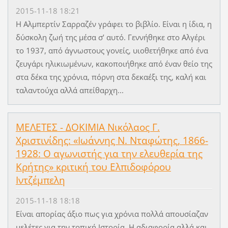
2015-11-18 18:21
Η Αλμπερτίν Σαρραζέν γράφει το βιβλίο. Είναι η ίδια, η
δύσκολη ζωή της μέσα σ’ αυτό. Γεννήθηκε στο Αλγέρι
το 1937, από άγνωστους γονείς, υιοθετήθηκε από ένα
ζευγάρι ηλικιωμένων, κακοποιήθηκε από έναν θείο της
στα δέκα της χρόνια, πόρνη στα δεκαέξι της, καλή και
ταλαντούχα αλλά απείθαρχη...
ΜΕΛΕΤΕΣ - ΔΟΚΙΜΙΑ Νικόλαος Γ.
Χριστινίδης: «Ιωάννης Ν. Νταφώτης, 1866-
1928: Ο αγωνιστής για την ελευθερία της
Κρήτης» κριτική του Ελπιδοφόρου
Ιντζέμπελη
2015-11-18 18:18
Είναι απορίας άξιο πως για χρόνια πολλά απουσίαζαν
μελέτες για την τοπική Ιστορία. Η αδιαφορία αλλά και