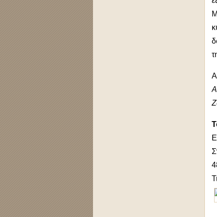
ε
Μ
κ
δ
τ
Α
Ζ
Τ
Ε
Σ
4
Τ