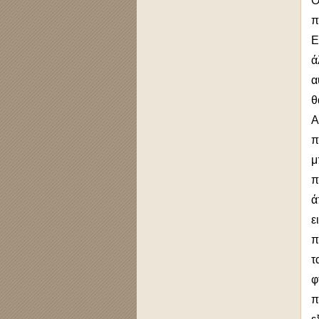
Ο
π
Ε
ά
α
θ
Α
π
μ
π
ά
ε
π
τ
φ
π