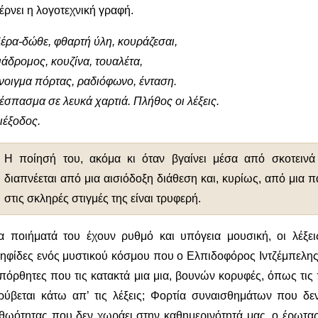
έρνει η λογοτεχνική γραφή.
έρα-δώθε, φθαρτή ύλη, κουράζεσαι,
ιάδρομος, κουζίνα, τουαλέτα,
νοιγμα πόρτας, ραδιόφωνο, ένταση.
έσπασμα σε λευκά χαρτιά. Πλήθος οι λέξεις.
ιέξοδος.
Η ποίησή του, ακόμα κι όταν βγαίνει μέσα από σκοτεινά
διαπνέεται από μια αισιόδοξη διάθεση και, κυρίως, από μια π
στις σκληρές στιγμές της είναι τρυφερή.
α ποιήματά του έχουν ρυθμό και υπόγεια μουσική, οι λέξεις
ηφίδες ενός μυστικού κόσμου που ο Ελπιδοφόρος Ιντζέμπελης τ
πόρθητες που τις κατακτά μια μια, βουνών κορυφές, όπως τις πε
ρύβεται κάτω απ’ τις λέξεις; Φορτία συναισθημάτων που δε
θωότητας που δεν χωράει στην καθημερινότητά μας, ο έρωτα