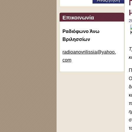
Επικοινωνία
2
Ραδιόφωνο Άνω
Βριλησσίων
Τ
radioano
vrilissi
a@yahoo.
κ
com
Π
Ο
δ
κ
π
η
σ
τ