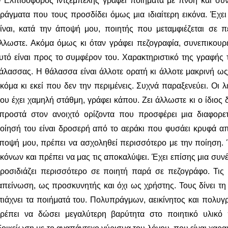
 Ελπιδοφόρος Ιντζέμπελης γράφει ποιήματα με πνοή και συν
ράγματα που τους προσδίδει όμως μια ιδιαίτερη εικόνα. Έχει
ίναι, κατά την άποψή μου, ποιητής που μεταμφιέζεται σε π
λλωστε. Ακόμα όμως κι όταν γράφει πεζογραφία, συνεπικουρε
υτό είναι προς το συμφέρον του. Χαρακτηριστικό της γραφής τ
άλασσας. Η θάλασσα είναι άλλοτε ορατή κι άλλοτε μακρινή ω
κόμα κι εκεί που δεν την περιμένεις. Συχνά παραξενεύει. Οι λ
ου έχει χαμηλή στάθμη, γράφει κάπου. Ζει άλλωστε κι ο ίδιος 
προστά στον ανοιχτό ορίζοντα που προσφέρει μια διαφορε
οίησή του είναι δροσερή από το αεράκι που φυσάει κρυφά α
ποψή μου, πρέπει να ασχοληθεί περισσότερο με την ποίηση.
ικόνων και πρέπει να μας τις αποκαλύψει. Έχει επίσης μια συνέ
ροσιδιάζει περισσότερο σε ποιητή παρά σε πεζογράφο. Τις 
απείνωση, ως προσκυνητής και όχι ως χρήστης. Τους δίνει τη σ
τιάχνει τα ποιήματά του. Πολυπράγμων, αεικίνητος και πολυγ
ρέπει να δώσει μεγαλύτερη βαρύτητα στο ποιητικό υλικό 