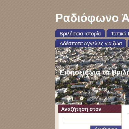
Ραδιόφωνο Ά
Βριλήσσια Ιστορία
Τοπικά 
Αδέσποτα Αγγελίες για ζώα
Ειδήσεις για τα Βριλ
Αναζήτηση στον
ιστότοπο