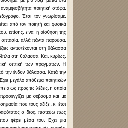
αίσθημα, με μια λοξή ματιά στα
 αναμφισβήτητα ποιητική στόφα.
εζογράφο. Έτσι τον γνωρίσαμε,
ίται από τον ποιητή και φυσικά
ου, επίσης, είναι η αίσθηση της
ς οπτασία, αλλά πάντα παρούσα.
έξεις αντιστέκονται στη θάλασσα
δίπλα στη θάλασσα. Και, κυρίως,
τική οπτική των πραγμάτων. Η
πό την ένδον θάλασσα. Κατά την
 Έχει μεγάλο απόθεμα ποιητικών
πεια ως προς τις λέξεις, η οποία
προσεγγίζει με σεβασμό και με
ημασία που τους αξίζει, κι έτσι
ραφότατος ο ίδιος, πιστεύω πως
που φέρει μέσα του. Έχει μια