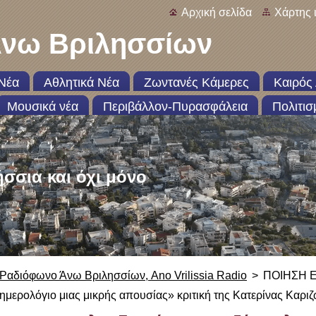
Αρχική σελίδα
Χάρτης 
νω Βριλησσίων
Νέα
Αθλητικά Νέα
Ζωντανές Κάμερες
Καιρός 
Μουσικά νέα
Περιβάλλον-Πυρασφάλεια
Πολιτισ
ήσσια και όχι μόνο
Ραδιόφωνο Άνω Βριλησσίων, Ano Vrilissia Radio
>
ΠΟΙΗΣΗ Ελ
ημερολόγιο μιας μικρής απουσίας» κριτική της Κατερίνας Καρι