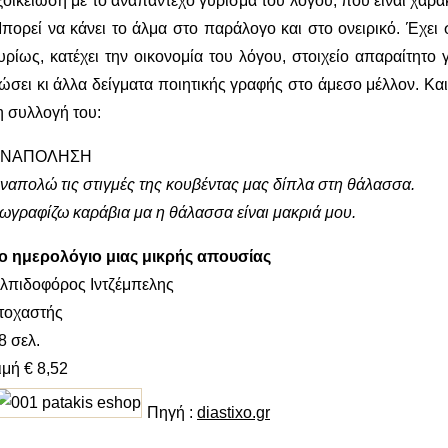
ξοικείωση με το αναπάντεχο γύρισμα του λόγου, που είναι χαρα
πορεί να κάνει το άλμα στο παράλογο και στο ονειρικό. Έχει 
υρίως, κατέχει την οικονομία του λόγου, στοιχείο απαραίτητο 
ώσει κι άλλα δείγματα ποιητικής γραφής στο άμεσο μέλλον. Και
η συλλογή του:
ΑΝΑΠΟΛΗΣΗ
ναπολώ τις στιγμές της κουβέντας μας δίπλα στη θάλασσα.
ωγραφίζω καράβια μα η θάλασσα είναι μακριά μου.
ο ημερολόγιο μιας μικρής απουσίας
λπιδοφόρος Ιντζέμπελης
τοχαστής
8 σελ.
ιμή € 8,52
Πηγή :
diastixo.gr