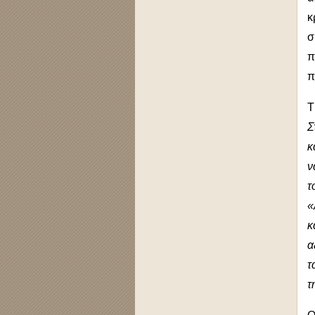
κ
σ
π
π
Τ
Σ
κ
ν
τ
«
κ
α
τ
τ