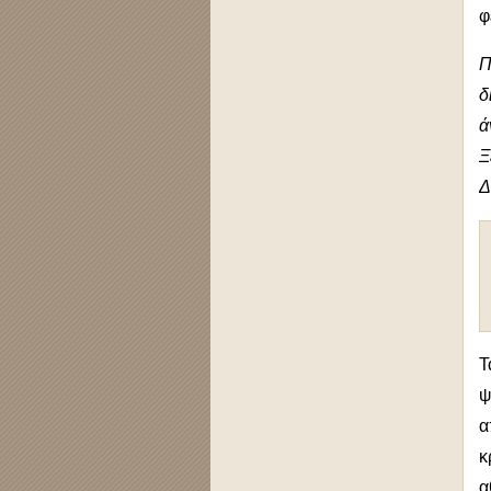
φ
Π
δ
ά
Ξ
Δ
Τ
ψ
α
κ
α