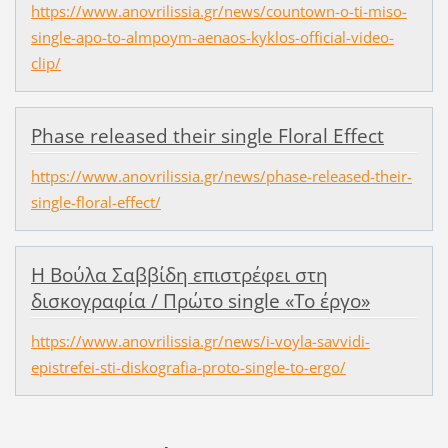
https://www.anovrilissia.gr/news/countown-o-ti-miso-
single-apo-to-almpoym-aenaos-kyklos-official-video-
clip/
Phase released their single Floral Effect
https://www.anovrilissia.gr/news/phase-released-their-
single-floral-effect/
Η Βούλα Σαββίδη επιστρέφει στη
δισκογραφία / Πρώτο single «Το έργο»
https://www.anovrilissia.gr/news/i-voyla-savvidi-
epistrefei-sti-diskografia-proto-single-to-ergo/