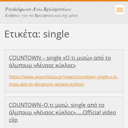
Ραδιόφωνο Άνω Βριλησσίων
Ειδήσεις για τα Βριλήσσια και όχι μόνο
Ετικέτα: single
COUNTOWN – single «Ο,τι μισώ» από το
άλμπουμ «Αέναος κύκλος»
https://www.anovrilissia.gr/news/countown-single-o-ti-
miso-apo-to-almpoym-aenaos-kyklos/
COUNTOWN–Ο,τι μισώ, single από το
άλμπουμ «Αέναος κύκλος»…..Official video
clip