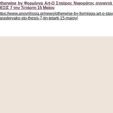
therwise by Φορμίγγα Art-O Σταύρος Νιφοράτος συναντ
ΕΣΙΣ 7 την Τετάρτη 15 Μαίου
ttps://www.anovrilissia.gr/news/otherwise-by-formigga-art-o-stay
araskeyako-sto-thesis-7-tin-tetarti-15-maioy/