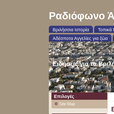
Ραδιόφωνο Ά
Βριλήσσια Ιστορία
Τοπικά 
Αδέσποτα Αγγελίες για ζώα
Ειδήσεις για τα Βριλ
Επιλογές
Site Map