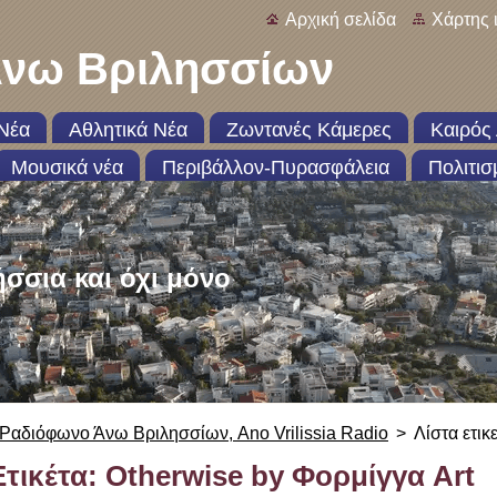
Αρχική σελίδα
Χάρτης 
νω Βριλησσίων
Νέα
Αθλητικά Νέα
Ζωντανές Κάμερες
Καιρός 
Μουσικά νέα
Περιβάλλον-Πυρασφάλεια
Πολιτισ
ήσσια και όχι μόνο
Ραδιόφωνο Άνω Βριλησσίων, Ano Vrilissia Radio
>
Λίστα ετικ
Ετικέτα: Otherwise by Φορμίγγα Art