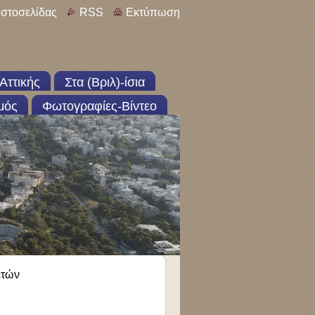
ιστοσελίδας
RSS
Εκτύπωση
Αττικής
Στα (Βριλ)-ίσια
μός
Φωτογραφίες-Βίντεο
ετών