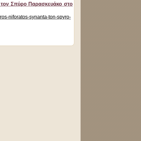
ά τον Σπύρο Παρασκευάκο στο
ros-niforatos-synanta-ton-spyro-