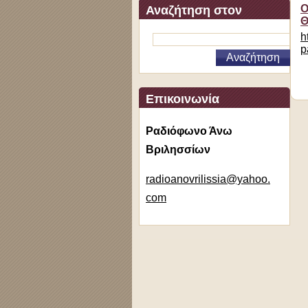
O
Αναζήτηση στον
Θ
ιστότοπο
h
p
Επικοινωνία
Ραδιόφωνο Άνω
Βριλησσίων
radioano
vrilissi
a@yahoo.
com