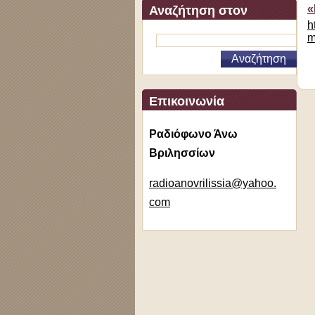
«
Αναζήτηση στον
h
ιστότοπο
m
Επικοινωνία
Ραδιόφωνο Άνω
Βριλησσίων
radioano
vrilissi
a@yahoo.
com