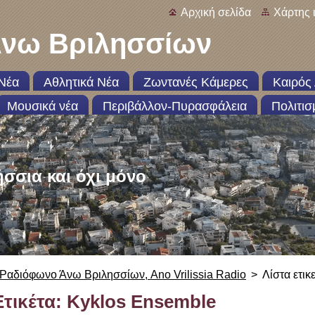
Αρχική σελίδα
Χάρτης 
νω Βριλησσίων
Νέα
Αθλητικά Νέα
Ζωντανές Κάμερες
Καιρός 
Μουσικά νέα
Περιβάλλον-Πυρασφάλεια
Πολιτισ
ήσσια και όχι μόνο
Ραδιόφωνο Άνω Βριλησσίων, Ano Vrilissia Radio
>
Λίστα ετικ
Ετικέτα: Kyklos Εnsemble