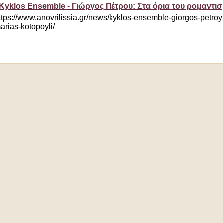
Kyklos Εnsemble - Γιώργος Πέτρου: Στα όρια του ρομαντ
ttps://www.anovrilissia.gr/news/kyklos-ensemble-giorgos-petroy-
arias-kotopoyli/