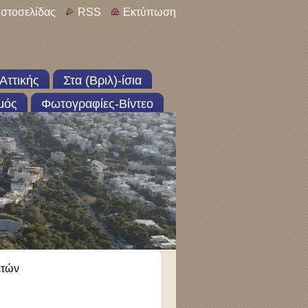
ιστοσελίδας
RSS
Εκτύπωση
Αττικής
Στα (Βριλ)-ίσια
μός
Φωτογραφίες-Βίντεο
ετών