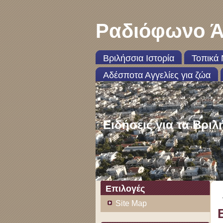
Ραδιόφωνο Ά
Βριλήσσια Ιστορία
Τοπικά 
Αδέσποτα Αγγελίες για ζώα
Ειδήσεις για τα Βριλ
Επιλογές
Site Map