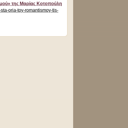
ισμού» της Μαρίας Κοτοπούλη
sta-oria-toy-romantismoy-tis-