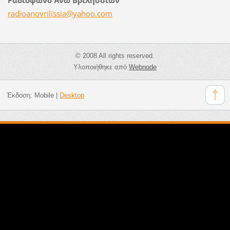
radioano
vrilissi
a@yahoo.
com
© 2008 All rights reserved.
Υλοποιήθηκε από
Webnode
Έκδοση:
Mobile
|
Desktop