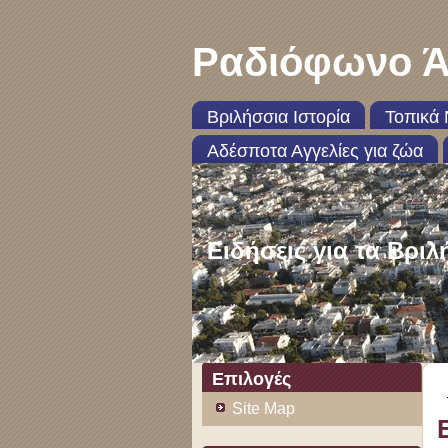
Ραδιόφωνο Ά
Βριλήσσια Ιστορία
Τοπικά 
Αδέσποτα Αγγελίες για ζώα
Ειδήσεις για τα Βριλ
Επιλογές
Site Map