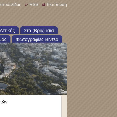
ιστοσελίδας
RSS
Εκτύπωση
Αττικής
Στα (Βριλ)-ίσια
μός
Φωτογραφίες-Βίντεο
ετών