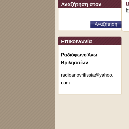
D
Αναζήτηση στον
h
ιστότοπο
Επικοινωνία
Ραδιόφωνο Άνω
Βριλησσίων
radioano
vrilissi
a@yahoo.
com