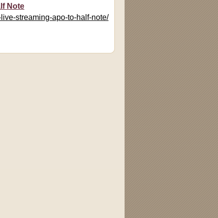
lf Note
-live-streaming-apo-to-half-note/