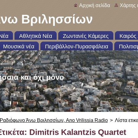
Αρχική σελίδα
Χάρτης 
νω Βριλησσίων
Νέα
Αθλητικά Νέα
Ζωντανές Κάμερες
Καιρός 
Μουσικά νέα
Περιβάλλον-Πυρασφάλεια
Πολιτισ
ήσσια και όχι μόνο
Ραδιόφωνο Άνω Βριλησσίων, Ano Vrilissia Radio
>
Λίστα ετικ
Ετικέτα: Dimitris Kalantzis Quartet