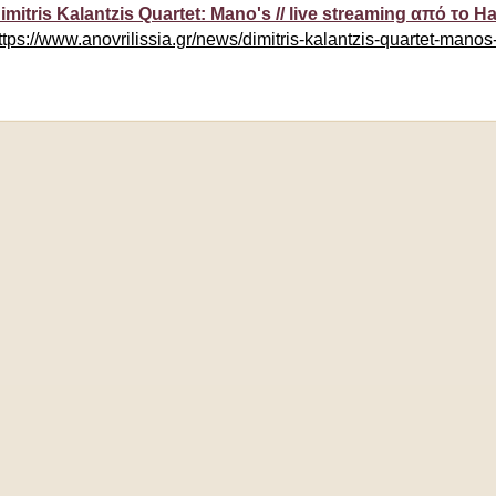
imitris Kalantzis Quartet: Mano's // live streaming από το Ha
ttps://www.anovrilissia.gr/news/dimitris-kalantzis-quartet-manos