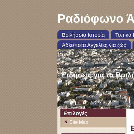
Ραδιόφωνο Ά
Βριλήσσια Ιστορία
Τοπικά 
Αδέσποτα Αγγελίες για ζώα
Ειδήσεις για τα Βριλ
Επιλογές
Site Map