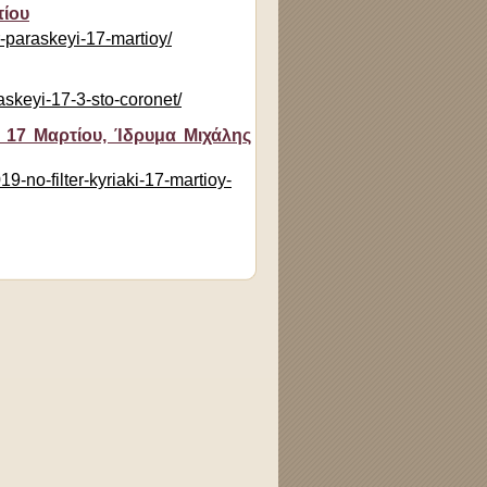
τίου
r-paraskeyi-17-martioy/
askeyi-17-3-sto-coronet/
 17 Μαρτίου, Ίδρυμα Μιχάλης
9-no-filter-kyriaki-17-martioy-