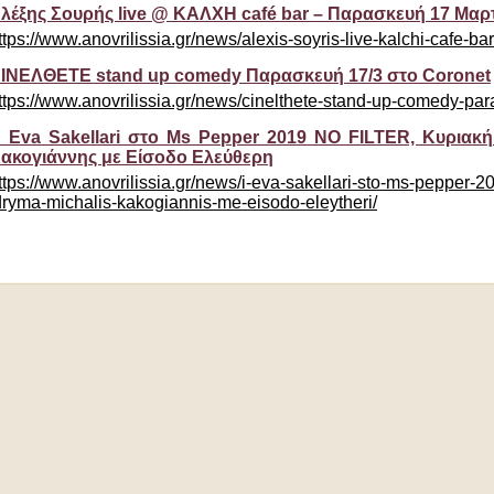
λέξης Σουρής live @ ΚΑΛΧΗ café bar – Παρασκευή 17 Μαρ
ttps://www.anovrilissia.gr/news/alexis-soyris-live-kalchi-cafe-ba
INEΛΘΕΤΕ stand up comedy Παρασκευή 17/3 στο Coronet
ttps://www.anovrilissia.gr/news/cinelthete-stand-up-comedy-par
 Eva Sakellari στο Ms Pepper 2019 NO FILTER, Κυριακή
ακογιάννης με Είσοδο Ελεύθερη
ttps://www.anovrilissia.gr/news/i-eva-sakellari-sto-ms-pepper-201
dryma-michalis-kakogiannis-me-eisodo-eleytheri/