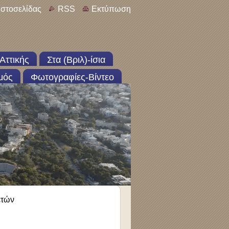
ιστοσελίδας
RSS
Εκτύπωση
Αττικής
Στα (Βριλ)-ίσια
μός
Φωτογραφίες-Βίντεο
ετών