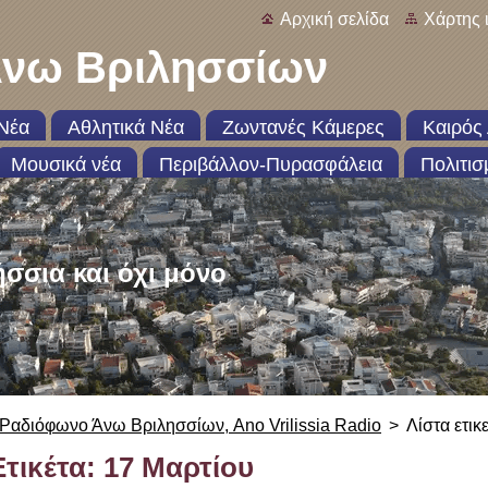
Αρχική σελίδα
Χάρτης 
νω Βριλησσίων
Νέα
Αθλητικά Νέα
Ζωντανές Κάμερες
Καιρός 
Μουσικά νέα
Περιβάλλον-Πυρασφάλεια
Πολιτισ
ήσσια και όχι μόνο
Ραδιόφωνο Άνω Βριλησσίων, Ano Vrilissia Radio
>
Λίστα ετικ
Ετικέτα: 17 Μαρτίου