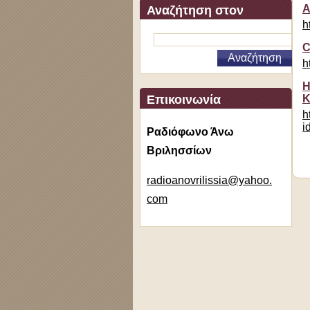
Α
Αναζήτηση στον
h
ιστότοπο
C
h
Η
Επικοινωνία
Κ
h
i
Ραδιόφωνο Άνω
Βριλησσίων
radioano
vrilissi
a@yahoo.
com