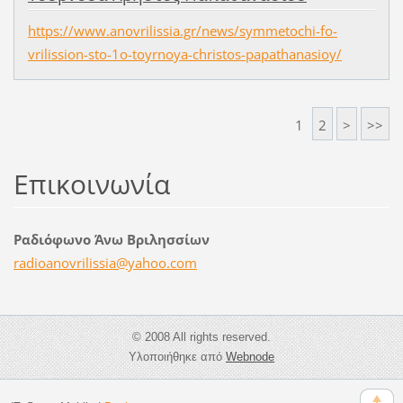
https://www.anovrilissia.gr/news/symmetochi-fo-
vrilission-sto-1o-toyrnoya-christos-papathanasioy/
1
2
>
>>
Επικοινωνία
Ραδιόφωνο Άνω Βριλησσίων
radioano
vrilissi
a@yahoo.
com
© 2008 All rights reserved.
Υλοποιήθηκε από
Webnode