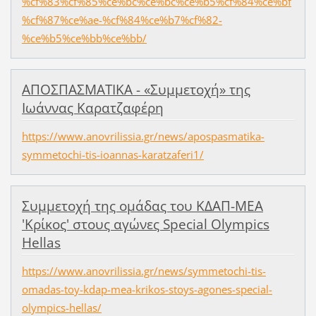
%cf%83%cf%85%ce%bc%ce%bc%ce%b5%cf%84%ce%bf
%cf%87%ce%ae-%cf%84%ce%b7%cf%82-
%ce%b5%ce%bb%ce%bb/
ΑΠΟΣΠΑΣΜΑΤΙΚΑ - «Συμμετοχή» της
Ιωάννας Καρατζαφέρη
https://www.anovrilissia.gr/news/apospasmatika-
symmetochi-tis-ioannas-karatzaferi1/
Συμμετοχή της oμάδας του ΚΔΑΠ-ΜΕΑ
'Κρίκος' στoυς αγώνες Special Olympics
Hellas
https://www.anovrilissia.gr/news/symmetochi-tis-
omadas-toy-kdap-mea-krikos-stoys-agones-special-
olympics-hellas/