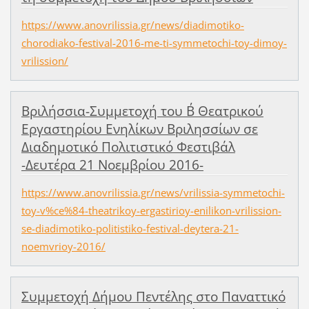
https://www.anovrilissia.gr/news/diadimotiko-
chorodiako-festival-2016-me-ti-symmetochi-toy-dimoy-
vrilission/
Βριλήσσια-Συμμετοχή του Β΄ Θεατρικού
Εργαστηρίου Ενηλίκων Βριλησσίων σε
Διαδημοτικό Πολιτιστικό Φεστιβάλ
-Δευτέρα 21 Νοεμβρίου 2016-
https://www.anovrilissia.gr/news/vrilissia-symmetochi-
toy-v%ce%84-theatrikoy-ergastirioy-enilikon-vrilission-
se-diadimotiko-politistiko-festival-deytera-21-
noemvrioy-2016/
Συμμετοχή Δήμου Πεντέλης στο Παναττικό