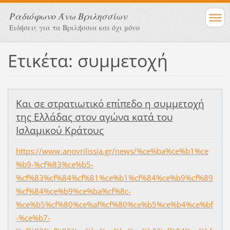
Ραδιόφωνο Άνω Βριλησσίων
Ειδήσεις για τα Βριλήσσια και όχι μόνο
Ετικέτα: συμμετοχή
Και σε στρατιωτικό επίπεδο η συμμετοχή
της Ελλάδας στον αγώνα κατά του
Ισλαμικού Κράτους
https://www.anovrilissia.gr/news/%ce%ba%ce%b1%ce
%b9-%cf%83%ce%b5-
%cf%83%cf%84%cf%81%ce%b1%cf%84%ce%b9%cf%89
%cf%84%ce%b9%ce%ba%cf%8c-
%ce%b5%cf%80%ce%af%cf%80%ce%b5%ce%b4%ce%bf
-%ce%b7-