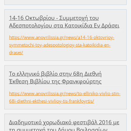
14-16 Οκτωβρίου - Συμμετοχή του
Αδεσποτολογίου στα Κατοικίδια Εν Δράσει
https://www.anovrilissia.gr/news/a14-16-oktovrioy-
symmetochi-toy-adespotologioy-sta-katoikidia-en-
drasei/
Το ελληνικό βιβλίο στην 68η Διεθνή
Έκθεση Βιβλίου της Φρανκφούρτης
https://www.anovrilissia.gr/news/to-elliniko-vivlio-stin-
68i-diethni-ekthesi-vivlioy-tis-frankfoyrtis/
Διαδημοτικό χορωδιακό φεστιβάλ 2016 με
τη συμμετοχή του Δήμου Βριλησσίων