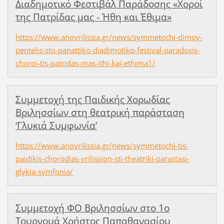
Διαδημοτικό Φεστιβάλ Παράδοσης «Χοροί
της Πατρίδας μας - Ήθη και Έθιμα»
https://www.anovrilissia.gr/news/symmetochi-dimoy-
pentelis-sto-panattiko-diadimotiko-festival-paradosis-
choroi-tis-patridas-mas-ithi-kai-ethima1/
Συμμετοχή της Παιδικής Χορωδίας
Βριλησσίων στη θεατρική παράσταση
‘Γλυκιά Συμφωνία’
https://www.anovrilissia.gr/news/symmetochi-tis-
paidikis-chorodias-vrilission-sti-theatriki-parastasi-
glykia-symfonia/
Συμμετοχή ΦΟ Βριλησσίων στο 1ο
Τουρνουά Χρήστος Παπαθανασίου