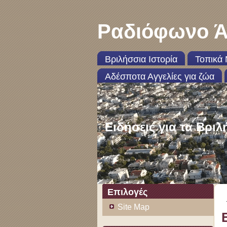
Ραδιόφωνο Ά
Βριλήσσια Ιστορία
Τοπικά 
Αδέσποτα Αγγελίες για ζώα
Ειδήσεις για τα Βριλ
Επιλογές
Site Map