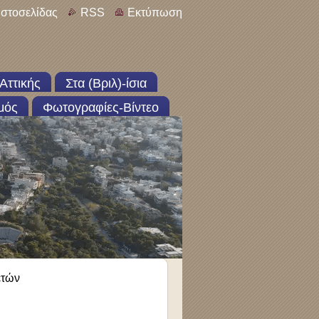
ιστοσελίδας
RSS
Εκτύπωση
Αττικής
Στα (Βριλ)-ίσια
μός
Φωτογραφίες-Βίντεο
ετών