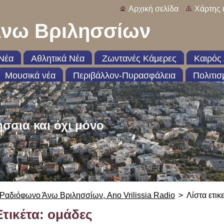
Αρχική σελίδα
Χάρτης 
νω Βριλησσίων
Νέα
Αθλητικά Νέα
Ζωντανές Κάμερες
Καιρός 
Μουσικά νέα
Περιβάλλον-Πυρασφάλεια
Πολιτισ
ήσσια και όχι μόνο
Ραδιόφωνο Άνω Βριλησσίων, Ano Vrilissia Radio
>
Λίστα ετικ
Ετικέτα: ομάδες