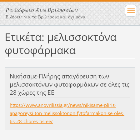
Ραδιόφωνο Άνω Βριλησσίων
Ειδήσεις για τα Βριλήσσια και όχι μόνο
Ετικέτα: μελισσοκτόνα
φυτοφάρμακα
Νικήσαμε-Πλήρης απαγόρευση των
μελισσοκτόνων φυτοφαρμάκων σε όλες τις
28 χώρες της ΕΕ
https://www.anovrilissia.gr/news/nikisame-pliris-
apagoreysi-ton-melissoktonon-fytofarmakon-se-oles-
tis-28-chores-tis-ee/