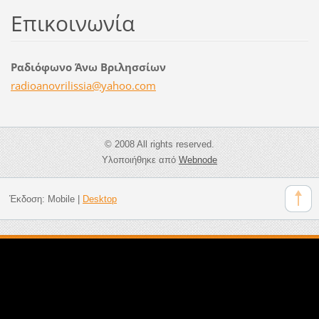
Επικοινωνία
Ραδιόφωνο Άνω Βριλησσίων
radioano
vrilissi
a@yahoo.
com
© 2008 All rights reserved.
Υλοποιήθηκε από
Webnode
Έκδοση:
Mobile
|
Desktop